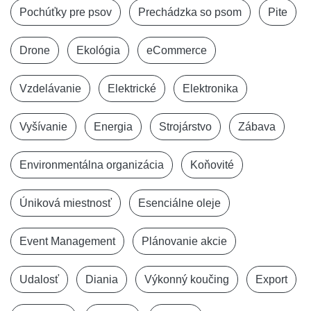
Pochúťky pre psov
Prechádzka so psom
Pite
Drone
Ekológia
eCommerce
Vzdelávanie
Elektrické
Elektronika
Vyšívanie
Energia
Strojárstvo
Zábava
Environmentálna organizácia
Koňovité
Úniková miestnosť
Esenciálne oleje
Event Management
Plánovanie akcie
Udalosť
Diania
Výkonný koučing
Export