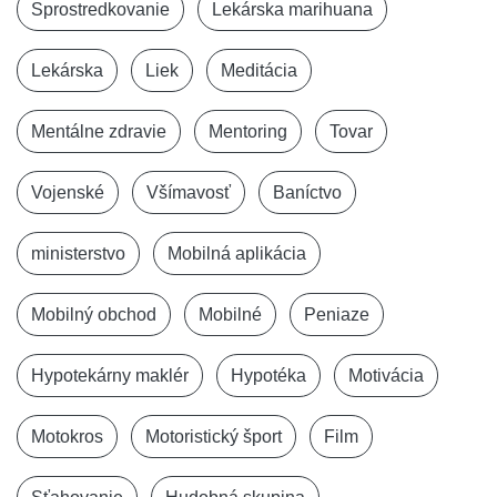
Sprostredkovanie
Lekárska marihuana
Lekárska
Liek
Meditácia
Mentálne zdravie
Mentoring
Tovar
Vojenské
Všímavosť
Baníctvo
ministerstvo
Mobilná aplikácia
Mobilný obchod
Mobilné
Peniaze
Hypotekárny maklér
Hypotéka
Motivácia
Motokros
Motoristický šport
Film