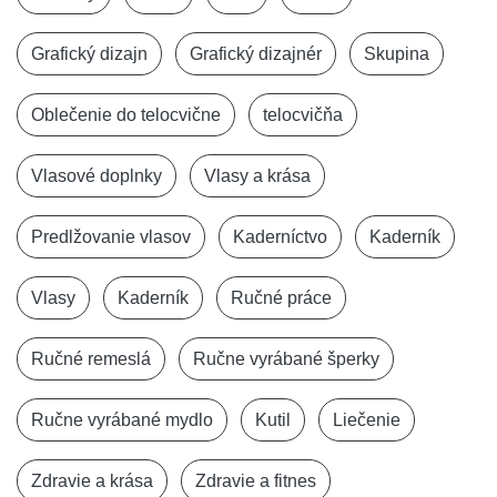
Grafický dizajn
Grafický dizajnér
Skupina
Oblečenie do telocvične
telocvičňa
Vlasové doplnky
Vlasy a krása
Predlžovanie vlasov
Kaderníctvo
Kaderník
Vlasy
Kaderník
Ručné práce
Ručné remeslá
Ručne vyrábané šperky
Ručne vyrábané mydlo
Kutil
Liečenie
Zdravie a krása
Zdravie a fitnes