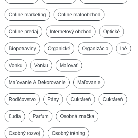
Online marketing
Online maloobchod
Online predaj
Internetový obchod
Optické
Biopotraviny
Organické
Organizácia
Iné
Vonku
Vonku
Maľovať
Maľovanie A Dekorovanie
Maľovanie
Rodičovstvo
Párty
Cukráreň
Cukráreň
Ľudia
Parfum
Osobná značka
Osobný rozvoj
Osobný tréning