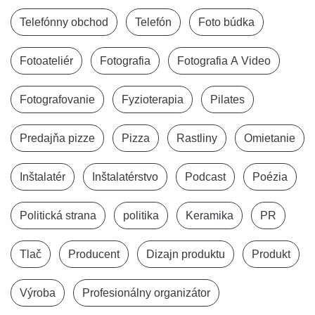
Telefónny obchod
Telefón
Foto búdka
Fotoateliér
Fotografia
Fotografia A Video
Fotografovanie
Fyzioterapia
Pilates
Predajňa pizze
Pizza
Rastliny
Omietanie
Inštalatér
Inštalatérstvo
Podcast
Poézia
Politická strana
politika
Keramika
PR
Tlač
Producent
Dizajn produktu
Produkt
Výroba
Profesionálny organizátor