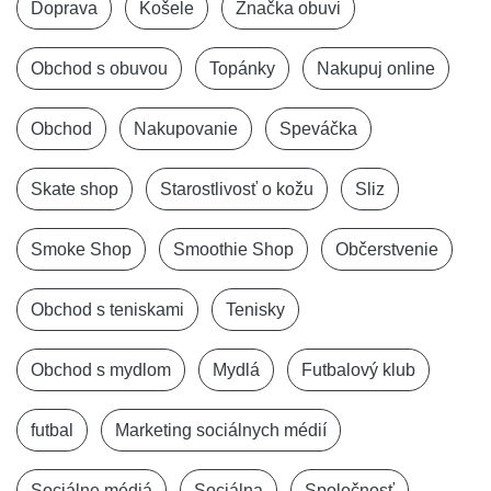
Doprava
Košele
Značka obuvi
Obchod s obuvou
Topánky
Nakupuj online
Obchod
Nakupovanie
Speváčka
Skate shop
Starostlivosť o kožu
Sliz
Smoke Shop
Smoothie Shop
Občerstvenie
Obchod s teniskami
Tenisky
Obchod s mydlom
Mydlá
Futbalový klub
futbal
Marketing sociálnych médií
Sociálne médiá
Sociálna
Spoločnosť