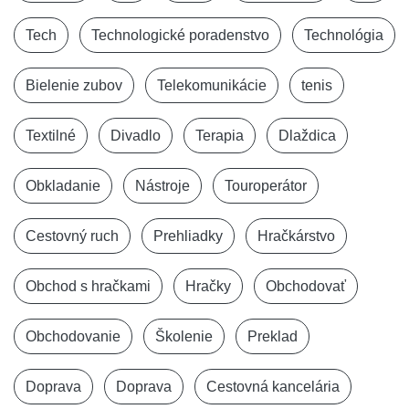
Tech
Technologické poradenstvo
Technológia
Bielenie zubov
Telekomunikácie
tenis
Textilné
Divadlo
Terapia
Dlaždica
Obkladanie
Nástroje
Touroperátor
Cestovný ruch
Prehliadky
Hračkárstvo
Obchod s hračkami
Hračky
Obchodovať
Obchodovanie
Školenie
Preklad
Doprava
Doprava
Cestovná kancelária