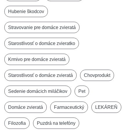
Hubenie škodcov
Stravovanie pre domáce zvieratá
Starostlivosť o domáce zvieratko
Krmivo pre domáce zvieratá
Starostlivosť o domáce zvieratá
Chovprodukt
Sedenie domácich miláčikov
Pet
Domáce zvieratá
Farmaceutický
LEKÁREŇ
Filozofia
Puzdrá na telefóny