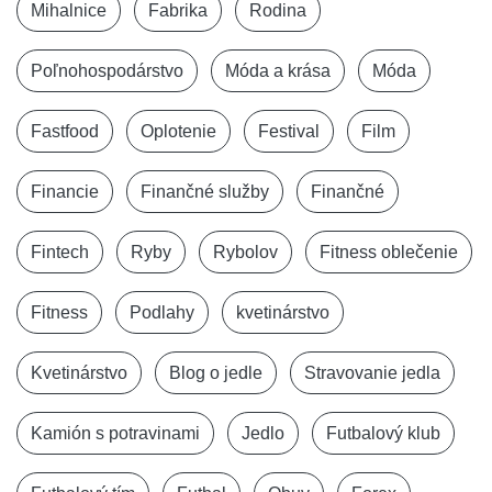
Mihalnice
Fabrika
Rodina
Poľnohospodárstvo
Móda a krása
Móda
Fastfood
Oplotenie
Festival
Film
Financie
Finančné služby
Finančné
Fintech
Ryby
Rybolov
Fitness oblečenie
Fitness
Podlahy
kvetinárstvo
Kvetinárstvo
Blog o jedle
Stravovanie jedla
Kamión s potravinami
Jedlo
Futbalový klub