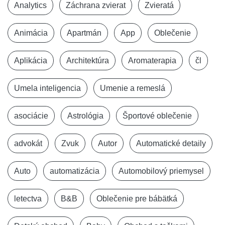
Analytics
Záchrana zvierat
Zvieratá
Animácia
Apartmán
App
Oblečenie
Aplikácia
Architektúra
Aromaterapia
čl
Umela inteligencia
Umenie a remeslá
asociácie
Astrológia
Športové oblečenie
advokát
Zvuk
Autor
Automatické detaily
Auto
automatizácia
Automobilový priemysel
letectva
B&B
Oblečenie pre bábätká