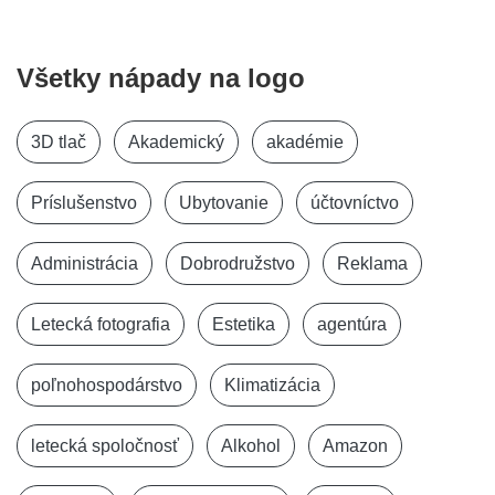
Všetky nápady na logo
3D tlač
Akademický
akadémie
Príslušenstvo
Ubytovanie
účtovníctvo
Administrácia
Dobrodružstvo
Reklama
Letecká fotografia
Estetika
agentúra
poľnohospodárstvo
Klimatizácia
letecká spoločnosť
Alkohol
Amazon