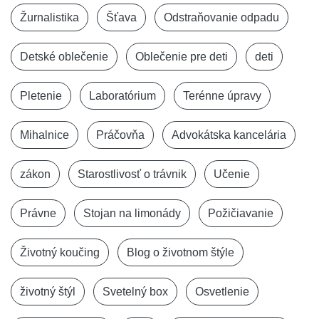
Žurnalistika
Šťava
Odstraňovanie odpadu
Detské oblečenie
Oblečenie pre deti
deti
Pletenie
Laboratórium
Terénne úpravy
Mihalnice
Práčovňa
Advokátska kancelária
zákon
Starostlivosť o trávnik
Učenie
Právne
Stojan na limonády
Požičiavanie
Životný koučing
Blog o životnom štýle
životný štýl
Svetelný box
Osvetlenie