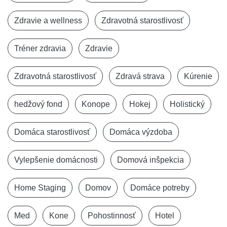
Zdravie a wellness
Zdravotná starostlivosť
Tréner zdravia
Zdravie
Zdravotná starostlivosť
Zdravá strava
Kúrenie
hedžový fond
Konope
Hokej
Holistický
Domáca starostlivosť
Domáca výzdoba
Vylepšenie domácnosti
Domová inšpekcia
Home Staging
Domov
Domáce potreby
Med
Kone
Pohostinnosť
Hotel