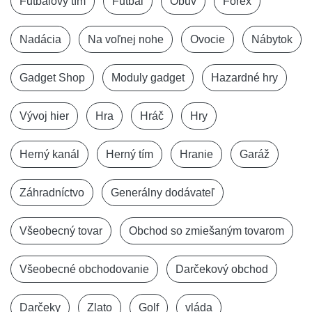
Futbalový tím
Futbal
Obuv
Forex
Nadácia
Na voľnej nohe
Ovocie
Nábytok
Gadget Shop
Moduly gadget
Hazardné hry
Vývoj hier
Hra
Hráč
Hry
Herný kanál
Herný tím
Hranie
Garáž
Záhradníctvo
Generálny dodávateľ
Všeobecný tovar
Obchod so zmiešaným tovarom
Všeobecné obchodovanie
Darčekový obchod
Darčeky
Zlato
Golf
vláda