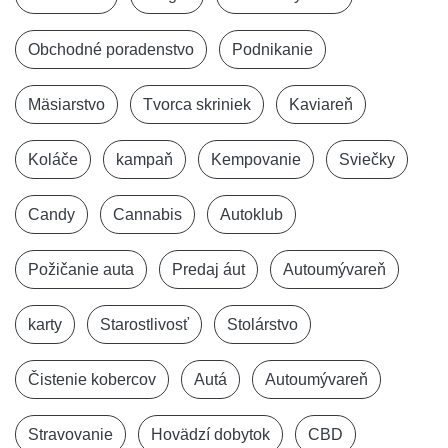
Obchodné poradenstvo
Podnikanie
Mäsiarstvo
Tvorca skriniek
Kaviareň
Koláče
kampaň
Kempovanie
Sviečky
Candy
Cannabis
Autoklub
Požičanie auta
Predaj áut
Autoumývareň
karty
Starostlivosť
Stolárstvo
Čistenie kobercov
Autá
Autoumývareň
Stravovanie
Hovädzí dobytok
CBD