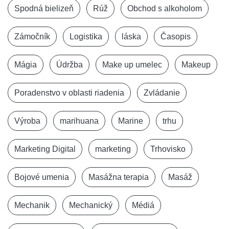
Spodná bielizeň
Rúž
Obchod s alkoholom
Zámočník
Logistika
láska
Časopis
Mágia
Údržba
Make up umelec
Makeup
Poradenstvo v oblasti riadenia
Zvládanie
Výroba
marihuana
Marine
trhu
Marketing Digital
marketing
Trhovisko
Bojové umenia
Masážna terapia
Masáž
Mechanik
Mechanický
Médiá