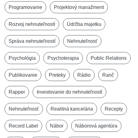
Programovanie
Projektový manažment
Rozvoj nehnuteľností
Údržba majetku
Správa nehnuteľností
Nehnuteľnosť
Psychológia
Psychoterapia
Public Relations
Publikovanie
Preteky
Rádio
Ranč
Rapper
Investovanie do nehnuteľností
Nehnuteľnosť
Realitná kancelária
Recepty
Record Label
Nábor
Náborová agentúra