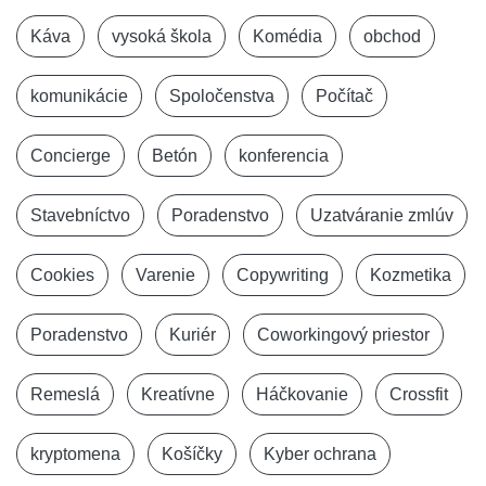
Káva
vysoká škola
Komédia
obchod
komunikácie
Spoločenstva
Počítač
Concierge
Betón
konferencia
Stavebníctvo
Poradenstvo
Uzatváranie zmlúv
Cookies
Varenie
Copywriting
Kozmetika
Poradenstvo
Kuriér
Coworkingový priestor
Remeslá
Kreatívne
Háčkovanie
Crossfit
kryptomena
Košíčky
Kyber ochrana