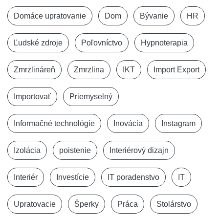
Domáce upratovanie
Dom
Bývanie
HR
Ľudské zdroje
Poľovníctvo
Hypnoterapia
Zmrzlináreň
Zmrzlina
IKT
Import Export
Importovať
Priemyselný
Informačné technológie
Inovácia
Instagram
Izolácia
poistenie
Interiérový dizajn
Interiér
Investície
IT poradenstvo
IT
Upratovacie
Šperky
Práca
Stolárstvo