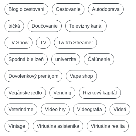
Blog o cestovaní
Cestovanie
Autodoprava
tričká
Doučovanie
Televízny kanál
TV Show
TV
Twitch Streamer
Spodná bielizeň
univerzite
Čalúnenie
Dovolenkový prenájom
Vape shop
Vegánske jedlo
Vending
Rizikový kapitál
Veterinárne
Video hry
Videografia
Videá
Vintage
Virtuálna asistentka
Virtuálna realita