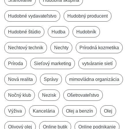
Sťahovanie
Hudobná skupina
Hudobné vydavateľstvo
Hudobný producent
Hudobné štúdio
Hudba
Hudobník
Nechtový technik
Nechty
Prírodná kozmetika
Príroda
Sieťový marketing
vytváranie sietí
Nová realita
Správy
mimovládna organizácia
Nočný klub
Nezisk
Ošetrovateľstvo
Výživa
Kancelária
Olej a benzín
Olej
Olivový olej
Online butik
Online podnikanie