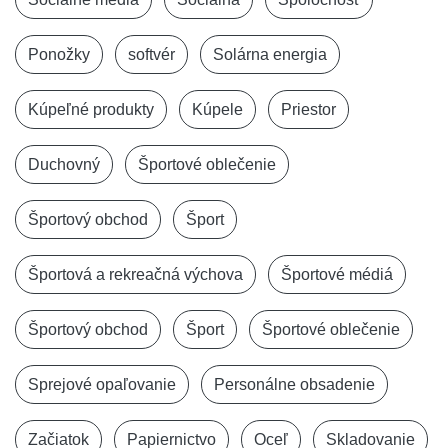
Ponožky
softvér
Solárna energia
Kúpeľné produkty
Kúpele
Priestor
Duchovný
Športové oblečenie
Športový obchod
Šport
Športová a rekreačná výchova
Športové médiá
Športový obchod
Šport
Športové oblečenie
Sprejové opaľovanie
Personálne obsadenie
Začiatok
Papiernictvo
Oceľ
Skladovanie