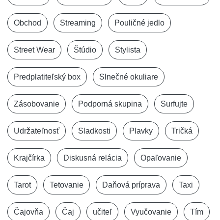
Obchod
Streaming
Pouličné jedlo
Street Wear
Štúdio
Stylista
Predplatiteľský box
Slnečné okuliare
Zásobovanie
Podporná skupina
Surfujte
Udržateľnosť
Sladkosti
Plavky
Tričká
Krajčírka
Diskusná relácia
Opaľovanie
Tarot
Tetovanie
Daňová príprava
Taxi
Čajovňa
Čaj
učiteľ
Vyučovanie
Tím