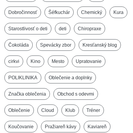
Dobročinnosť
Šéfkuchár
Chemický
Kura
Starostlivosť o deti
deti
Chiropraxe
Čokoláda
Spevácky zbor
Kresťanský blog
cirkvi
Kino
Mesto
Upratovanie
POLIKLINIKA
Oblečenie a doplnky
Značka oblečenia
Obchod s odevmi
Oblečenie
Cloud
Klub
Tréner
Koučovanie
Pražiareň kávy
Kaviareň