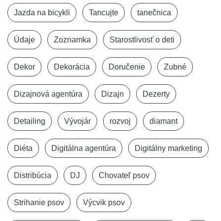
Jazda na bicykli
Tancujte
tanečnica
Údaje
Zoznamka
Starostlivosť o deti
Dekor
Dekorácia
Doručenie
Zubné
Dizajnová agentúra
Dizajn
Dezerty
Detailing
Vývojár
rozvoj
diamant
Diéta
Digitálna agentúra
Digitálny marketing
Distribúcia
DJ
Chovateľ psov
Strihanie psov
Výcvik psov