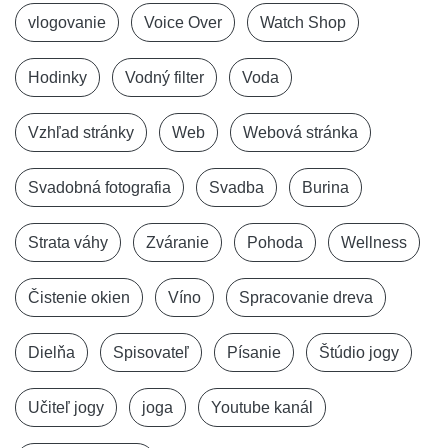
vlogovanie
Voice Over
Watch Shop
Hodinky
Vodný filter
Voda
Vzhľad stránky
Web
Webová stránka
Svadobná fotografia
Svadba
Burina
Strata váhy
Zváranie
Pohoda
Wellness
Čistenie okien
Víno
Spracovanie dreva
Dielňa
Spisovateľ
Písanie
Štúdio jogy
Učiteľ jogy
joga
Youtube kanál