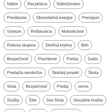
Nábor
Recyklácia
Náboženstvo
Prerábanie
Obnoviteľná energia
Prenájom
Výskum
Reštaurácia
Maloobchod
Rokova skupina
Strešná krytina
Beh
Bezpečnosť
Plachtenie
Predaj
Salón
Predajňa sendvičov
Školský projekt
Škola
Veda
Bezpečnosť
Predaj
servis
Služby
Šitie
Sex Shop
Sexuálne hračky