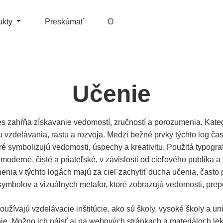
ukty
Preskúmať
O
Učenie
s zahŕňa získavanie vedomostí, zručností a porozumenia. Kateg
u vzdelávania, rastu a rozvoja. Medzi bežné prvky týchto log čas
ré symbolizujú vedomosti, úspechy a kreativitu. Použitá typograf
moderné, čisté a priateľské, v závislosti od cieľového publika a
nia v týchto logách majú za cieľ zachytiť ducha učenia, čast
mbolov a vizuálnych metafor, ktoré zobrazujú vedomosti, prep
žívajú vzdelávacie inštitúcie, ako sú školy, vysoké školy a uni
ie. Možno ich nájsť aj na webových stránkach a materiáloch lek