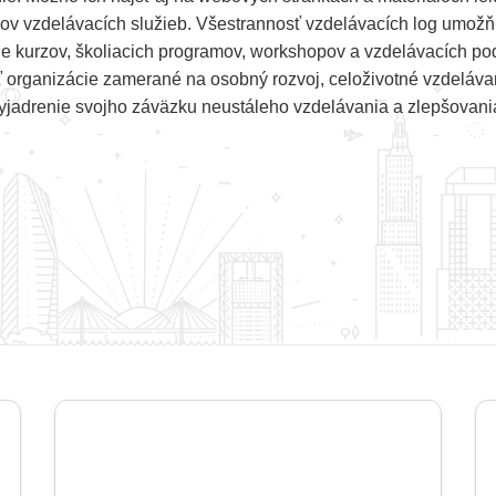
ľov vzdelávacích služieb. Všestrannosť vzdelávacích log umožňu
ine kurzov, školiacich programov, workshopov a vzdelávacích po
 organizácie zamerané na osobný rozvoj, celoživotné vzdelávan
yjadrenie svojho záväzku neustáleho vzdelávania a zlepšovani