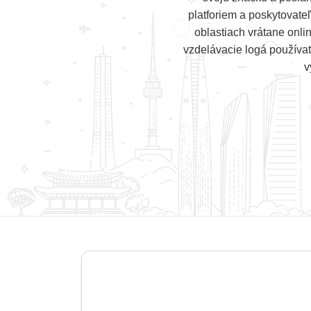
platforiem a poskytovate
oblastiach vrátane onl
vzdelávacie logá používať
v