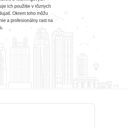
je ich použitie v rôznych
dujatí. Okrem toho môžu
ie a profesionálny rast na
a.