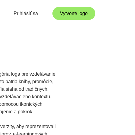
Prihlásiť sa
Vytvorte logo
ória loga pre vzdelávanie
to patria knihy, promócie,
ia siaha od tradičných,
 vzdelávacieho kontextu.
o pomocou ikonických
ojenie a pokrok.
verzity, aby reprezentovali
torov, e-learningových