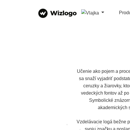
Prod
Učenie ako pojem a proce
sa snaží vyjadriť podstat
ceruzky a žiarovky, kto
vedeckých fontov až po 
Symbolické znázorne
akademických sy
Vzdelávacie logá bežne pou
svoju značku a poslan