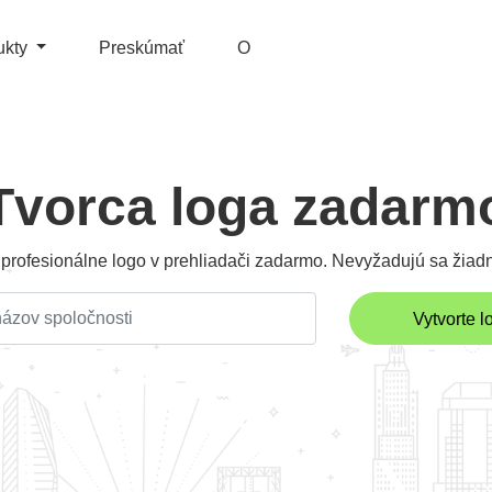
ukty
Preskúmať
O
Tvorca loga zadarm
i profesionálne logo v prehliadači zadarmo. Nevyžadujú sa žiadni
Vytvorte l