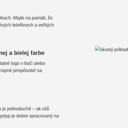
rkach. Majte na pamäti, že
lných telefónoch a veľkých
ej a bielej farbe
tné logo v tlači alebo
hopné prispôsobiť sa
o je jednoduché – ak váš
gotyp je dobre spracovaný na