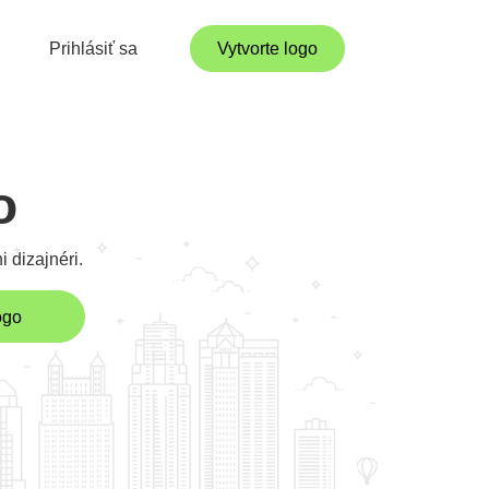
Prihlásiť sa
Vytvorte logo
o
 dizajnéri.
ogo