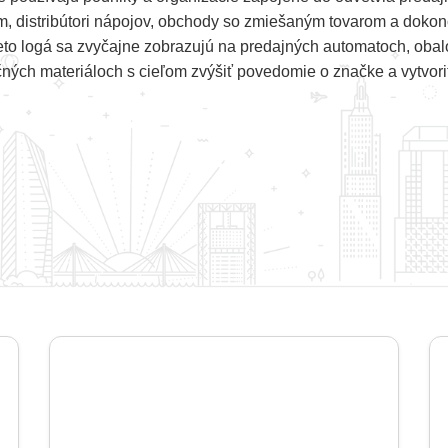
m, distribútori nápojov, obchody so zmiešaným tovarom a dokon
eto logá sa zvyčajne zobrazujú na predajných automatoch, oba
ných materiáloch s cieľom zvýšiť povedomie o značke a vytvoriť