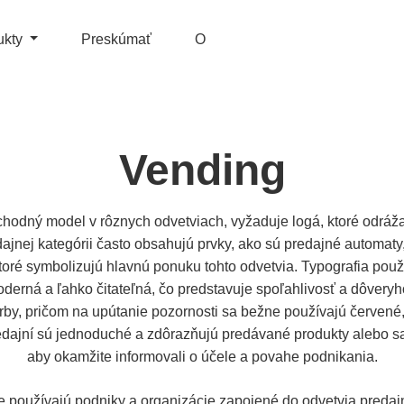
ukty
Preskúmať
O
Vending
hodný model v rôznych odvetviach, vyžaduje logá, ktoré odrážajú
ajnej kategórii často obsahujú prvky, ako sú predajné automaty
toré symbolizujú hlavnú ponuku tohto odvetvia. Typografia použ
derná a ľahko čitateľná, čo predstavuje spoľahlivosť a dôveryho
rby, pričom na upútanie pozornosti sa bežne používajú červené
edajní sú jednoduché a zdôrazňujú predávané produkty alebo s
aby okamžite informovali o účele a povahe podnikania.
 používajú podniky a organizácie zapojené do odvetvia predaj