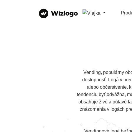
Prod
Vending, populárny obc
dostupnosť. Logá v pred
alebo občerstvenie, k
tendenciu byť odvážna, mo
obsahuje živé a pútavé fa
znázornenia v logách pr
Vendingové logá bežne