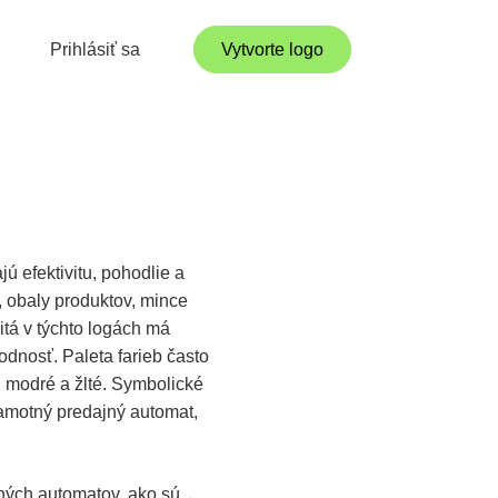
Prihlásiť sa
Vytvorte logo
 efektivitu, pohodlie a
, obaly produktov, mince
itá v týchto logách má
dnosť. Paleta farieb často
, modré a žlté. Symbolické
amotný predajný automat,
ných automatov, ako sú