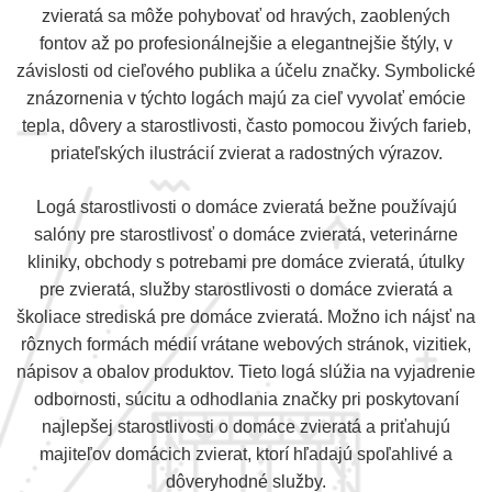
zvieratá sa môže pohybovať od hravých, zaoblených
fontov až po profesionálnejšie a elegantnejšie štýly, v
závislosti od cieľového publika a účelu značky. Symbolické
znázornenia v týchto logách majú za cieľ vyvolať emócie
tepla, dôvery a starostlivosti, často pomocou živých farieb,
priateľských ilustrácií zvierat a radostných výrazov.
Logá starostlivosti o domáce zvieratá bežne používajú
salóny pre starostlivosť o domáce zvieratá, veterinárne
kliniky, obchody s potrebami pre domáce zvieratá, útulky
pre zvieratá, služby starostlivosti o domáce zvieratá a
školiace strediská pre domáce zvieratá. Možno ich nájsť na
rôznych formách médií vrátane webových stránok, vizitiek,
nápisov a obalov produktov. Tieto logá slúžia na vyjadrenie
odbornosti, súcitu a odhodlania značky pri poskytovaní
najlepšej starostlivosti o domáce zvieratá a priťahujú
majiteľov domácich zvierat, ktorí hľadajú spoľahlivé a
dôveryhodné služby.