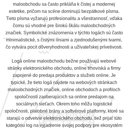
maloobchodu sa často prikláňa k čistej a modernej
estetike, pričom na scéne dominujú bezpätkové písma.
Tieto písma vyžarujú profesionalitu a všestrannosť, vďaka
čomu sú vhodné pre širokú škálu maloobchodných
značiek. Symbolické znázornenia v týchto logách sú často
minimalistické, s čistými líniami a zjednodušenými tvarmi,
čo vytvára pocit dôveryhodnosti a užívateľskej prívetivosti.
Logá online maloobchodu bežne používajú webové
stránky elektronického obchodu, online trhoviská a firmy
zapojené do predaja produktov a služieb online. Je
typické, že tieto logá nájdete na webových stránkach
maloobchodných značiek, online obchodoch a profiloch
spoločností zaoberajúcich sa online predajom na
sociálnych sieťach. Okrem toho môžu logistické
spoločnosti, platobné brány a softvérové platformy, ktoré sa
starajú o odvetvie elektronického obchodu, tiež prijať túto
kategóriu log na vyjadrenie svojej podpory pre ekosystém