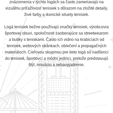
znázornenia v týchto logách sa často zameriavajú na
vizuálnu príťažlivosť tenisiek s dôrazom na zložité detaily,
živé farby a ikonické siluety tenisiek.
Logá tenisiek bežne používajú značky tenisiek, výrobcovia
športovej obuvi, spoločnosti zaoberajúce sa streetwearom
a butiky s teniskami. Často ich vidno na krabiciach od
tenisiek, webových stránkach, oblečení a propagačných
materiáloch. Cieľovou skupinou pre tieto logá sú nadšenci
do tenisiek, športovci a módni jedinci, pretože predstavujú
štýl, inováciu a sebavyjadrenie.