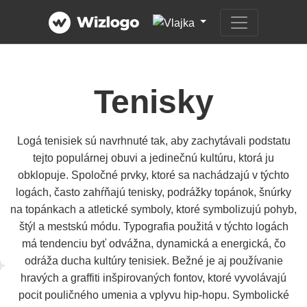
Tenisky
Logá tenisiek sú navrhnuté tak, aby zachytávali podstatu
tejto populárnej obuvi a jedinečnú kultúru, ktorá ju
obklopuje. Spoločné prvky, ktoré sa nachádzajú v týchto
logách, často zahŕňajú tenisky, podrážky topánok, šnúrky
na topánkach a atletické symboly, ktoré symbolizujú pohyb,
štýl a mestskú módu. Typografia použitá v týchto logách
má tendenciu byť odvážna, dynamická a energická, čo
odráža ducha kultúry tenisiek. Bežné je aj používanie
hravých a graffiti inšpirovaných fontov, ktoré vyvolávajú
pocit pouličného umenia a vplyvu hip-hopu. Symbolické