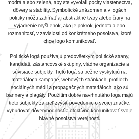
modrá alebo zelená, aby ste vyvolali pocity vlastenectva,
dôvery a stability. Symbolické znázornenia v logách
politiky môžu zahŕňať aj abstraktné tvary alebo čiary na
vyjadrenie myšlienok, ako je pokrok, jednota alebo
rozmanitosť, v závislosti od konkrétneho posolstva, ktoré
chce logo komunikovať.
Politické logá používajú predovšetkým politické strany,
kandidáti, zástancovské skupiny, vládne organizácie a
súvisiace subjekty. Tieto logá sa bežne vyskytujú na
materiáloch kampane, webových stránkach, profiloch
sociálnych médií a propagačných materiáloch, ako sú
bannery a plagáty. Použitím dobre navrhnutého loga majú
tieto subjekty za cieľ zvýšiť povedomie o svojej značke,
vybudovať dôveryhodnosť a efektívne komunikovať svoje
hlavné posolstvá verejnosti.