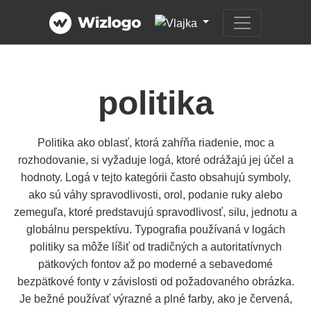
politika
Politika ako oblasť, ktorá zahŕňa riadenie, moc a
rozhodovanie, si vyžaduje logá, ktoré odrážajú jej účel a
hodnoty. Logá v tejto kategórii často obsahujú symboly,
ako sú váhy spravodlivosti, orol, podanie ruky alebo
zemeguľa, ktoré predstavujú spravodlivosť, silu, jednotu a
globálnu perspektívu. Typografia používaná v logách
politiky sa môže líšiť od tradičných a autoritatívnych
pätkových fontov až po moderné a sebavedomé
bezpätkové fonty v závislosti od požadovaného obrázka.
Je bežné používať výrazné a plné farby, ako je červená,