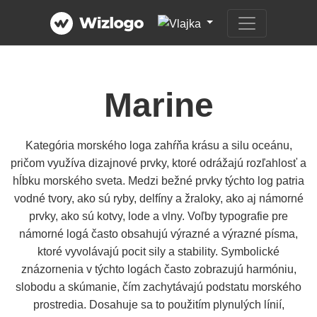
Marine
Kategória morského loga zahŕňa krásu a silu oceánu,
pričom využíva dizajnové prvky, ktoré odrážajú rozľahlosť a
hĺbku morského sveta. Medzi bežné prvky týchto log patria
vodné tvory, ako sú ryby, delfíny a žraloky, ako aj námorné
prvky, ako sú kotvy, lode a vlny. Voľby typografie pre
námorné logá často obsahujú výrazné a výrazné písma,
ktoré vyvolávajú pocit sily a stability. Symbolické
znázornenia v týchto logách často zobrazujú harmóniu,
slobodu a skúmanie, čím zachytávajú podstatu morského
prostredia. Dosahuje sa to použitím plynulých línií,