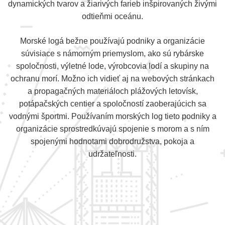
dynamických tvarov a žiarivých farieb inšpirovaných živými
odtieňmi oceánu.
Morské logá bežne používajú podniky a organizácie
súvisiace s námorným priemyslom, ako sú rybárske
spoločnosti, výletné lode, výrobcovia lodí a skupiny na
ochranu morí. Možno ich vidieť aj na webových stránkach
a propagačných materiáloch plážových letovísk,
potápačských centier a spoločností zaoberajúcich sa
vodnými športmi. Používaním morských log tieto podniky a
organizácie sprostredkúvajú spojenie s morom a s ním
spojenými hodnotami dobrodružstva, pokoja a
udržateľnosti.