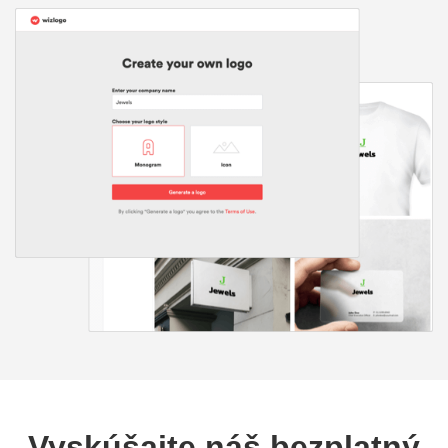
Vyskúšajte náš bezplatný