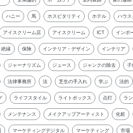
ハニー
馬
ホスピタリティ
ホテル
ハウス
アイスクリーム店
アイスクリーム
ICT
インポ
絶縁
保険
インテリア・デザイン
インテリア
ジャーナリズム
ジュース
ジャンクの除去
子
法律事務所
法
芝生の手入れ
学ぶ
法的
グ
ライフスタイル
ライトボックス
点灯
ラン
メンテナンス
メイクアップアーティスト
化粧
場
マーケティングデジタル
マーケティング
市場