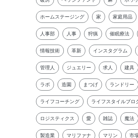
ホームステージング
家
家庭用品
人事部
人事
狩猟
催眠療法
情報技術
革新
インスタグラム
管理人
ジュエリー
求人
建具
ラボ
造園
まつげ
ランドリー
ライフコーチング
ライフスタイルブロ
ロジスティクス
愛
雑誌
魔法
製造業
マリファナ
マリン
市