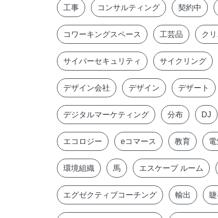
工事
コンサルティング
契約中
コワーキングスペース
工芸品
クリ
サイバーセキュリティ
サイクリング
デザイン会社
デザイン
デザート
デジタルマーケティング
分布
DJ
エコロジー
eコマース
教育
電
環境組織
馬
エスケープ ルーム
エグゼクティブコーチング
輸出
睫