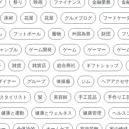
グ
祭り
映画
ファイナンス
金融業務
金
床材
花屋
花屋
グルメブログ
フードケー
ム
フットボール
履物
外国為替
財団
フ
ャンブル
ゲーム開発
ゲーム
ゲーマー
ゲー
ン
雑貨
雑貨店
総合商社
ギフトショップ
ザイナー
グループ
体操服
ジム
ヘアアクセサ
スタイリスト
髪
美容師
手工芸品
手作り工
健康と運動
健康とウェルネス
健康管理
ヘルス
ケー
全体論的
ホームケア
室内装飾
家の修繕