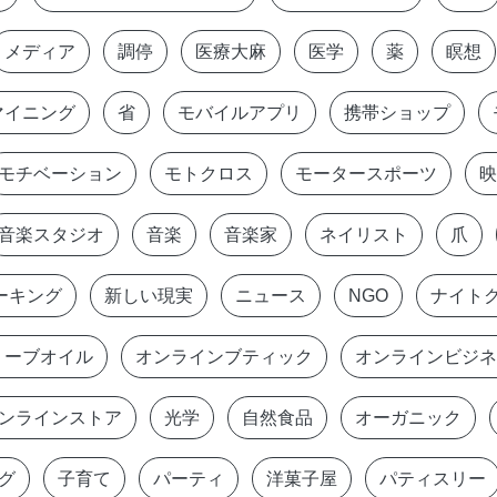
メディア
調停
医療大麻
医学
薬
瞑想
マイニング
省
モバイルアプリ
携帯ショップ
モチベーション
モトクロス
モータースポーツ
映
音楽スタジオ
音楽
音楽家
ネイリスト
爪
ーキング
新しい現実
ニュース
NGO
ナイト
リーブオイル
オンラインブティック
オンラインビジネ
ンラインストア
光学
自然食品
オーガニック
グ
子育て
パーティ
洋菓子屋
パティスリー