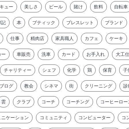
キュー
美しさ
ビール
賭け
飲料
自転車
簿記
本
ブティック
ブレスレット
ブランド
仕事
精肉店
家具職人
カフェ
ケーキ
カー
車販売
洗車
カード
お手入れ
大工
チャリティー
シェフ
化学
鶏
保育
子
ブログ
教会
シネマ
街
クリーニング
診
雲
クラブ
コーチ
コーチング
コーヒーロー
ュニケーション
コミュニティ
コンピューター
コ