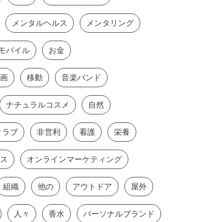
メンタルヘルス
メンタリング
モバイル
お金
画
移動
音楽バンド
ナチュラルコスメ
自然
クラブ
非営利
看護
栄養
ス
オンラインマーケティング
組織
他の
アウトドア
屋外
人々
香水
パーソナルブランド