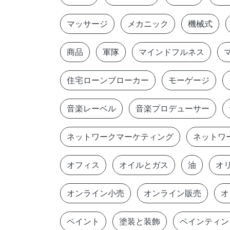
マッサージ
メカニック
機械式
商品
軍隊
マインドフルネス
住宅ローンブローカー
モーゲージ
音楽レーベル
音楽プロデューサー
ネットワークマーケティング
ネットワ
オフィス
オイルとガス
油
オ
オンライン小売
オンライン販売
オ
ペイント
塗装と装飾
ペインティン