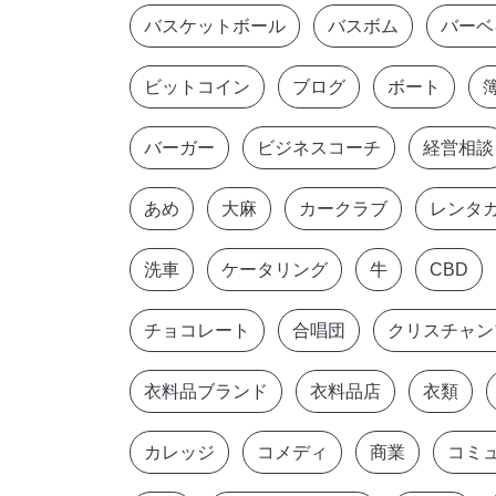
バスケットボール
バスボム
バーベ
ビットコイン
ブログ
ボート
バーガー
ビジネスコーチ
経営相談
あめ
大麻
カークラブ
レンタ
洗車
ケータリング
牛
CBD
チョコレート
合唱団
クリスチャン
衣料品ブランド
衣料品店
衣類
カレッジ
コメディ
商業
コミ