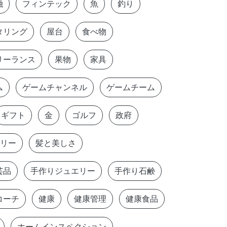
融
フィンテック
魚
釣り
タリング
屋台
食べ物
リーランス
果物
家具
ム
ゲームチャンネル
ゲームチーム
ギフト
金
ゴルフ
政府
リー
髪と美しさ
芸品
手作りジュエリー
手作り石鹸
コーチ
健康
健康管理
健康食品
ホームインスペクション