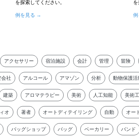
を探索してください。
を
例を見る
→
例
アクセサリー
宿泊施設
会計
管理
冒険
空会社
アルコール
アマゾン
分析
動物保護活
建築
アロマテラピー
美術
人工知能
美術
ィオ
著者
オートディテイリング
自動
オー
バッグショップ
バッグ
ベーカリー
バンド