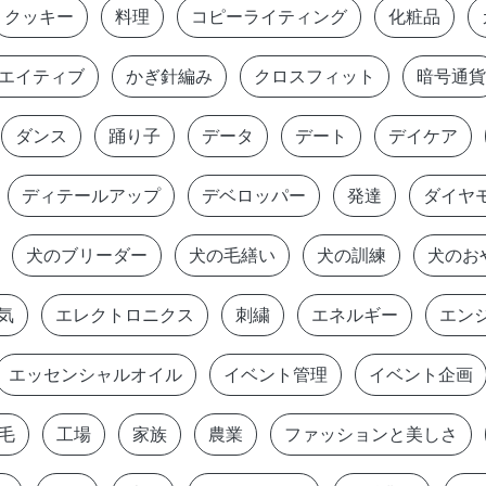
クッキー
料理
コピーライティング
化粧品
エイティブ
かぎ針編み
クロスフィット
暗号通貨
ダンス
踊り子
データ
デート
デイケア
ディテールアップ
デベロッパー
発達
ダイヤ
犬のブリーダー
犬の毛繕い
犬の訓練
犬のお
気
エレクトロニクス
刺繍
エネルギー
エン
エッセンシャルオイル
イベント管理
イベント企画
毛
工場
家族
農業
ファッションと美しさ