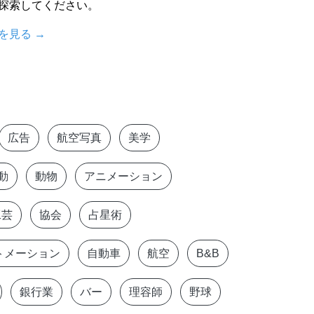
探索してください。
を見る
→
広告
航空写真
美学
動
動物
アニメーション
工芸
協会
占星術
トメーション
自動車
航空
B&B
銀行業
バー
理容師
野球