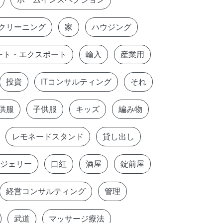
クリーニング
家
ハウジング
ート・エクスポート
輸入
産業用
投資
ITコンサルティング
それ
供服
子供服
キッズ
編み物
レモネードスタンド
貸し出し
ジェリー
口紅
酒屋
錠前屋
経営コンサルティング
管理
武道
マッサージ療法