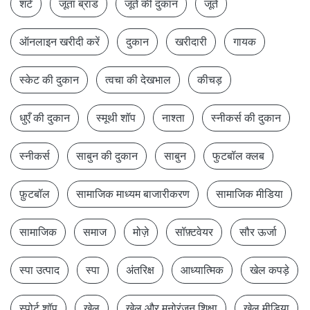
शर्ट
जूता ब्रांड
जूते की दुकान
जूते
ऑनलाइन खरीदी करें
दुकान
खरीदारी
गायक
स्केट की दुकान
त्वचा की देखभाल
कीचड़
धुएँ की दुकान
स्मूथी शॉप
नाश्ता
स्नीकर्स की दुकान
स्नीकर्स
साबुन की दुकान
साबुन
फुटबॉल क्लब
फ़ुटबॉल
सामाजिक माध्यम बाजारीकरण
सामाजिक मीडिया
सामाजिक
समाज
मोज़े
सॉफ़्टवेयर
सौर ऊर्जा
स्पा उत्पाद
स्पा
अंतरिक्ष
आध्यात्मिक
खेल कपड़े
स्पोर्ट शॉप
खेल
खेल और मनोरंजन शिक्षा
खेल मीडिया