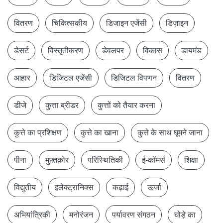
वितरण
चिकित्सकीय
डिजाइन एजेंसी
डिज़ाइन
डेसर्ट
विस्तृतीकरण
डेवलपर
विकास
डायमंड
आहार
डिजिटल एजेंसी
डिजिटल विपणन
वितरण
डीजे
कुत्ता ब्रीडर
कुत्तों को तैयार करना
कुत्ते का प्रशिक्षण
कुत्ते का खाना
कुत्ते के साथ घूमने जाना
पीना
मुफ़्तक़ोर
परिस्थितिकी
ई-कॉमर्स
शिक्षा
विद्युतीय
इलेक्ट्रानिक्स
कढ़ाई
ऊर्जा
अभियांत्रिकी
मनोरंजन
पर्यावरण संगठन
घोड़े का