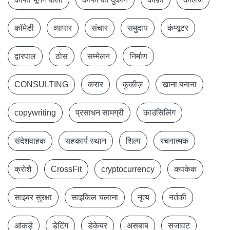
कॉमेडी
व्यापार
संचार
समुदाय
कंप्यूटर
द्वारपाल
ठोस
सम्मेलन
निर्माण
CONSULTING
करार
कुकीज़
खाना बनाना
copywriting
प्रसाधन सामग्री
काउंसिलिंग
संदेशवाहक
सहकार्य स्थान
शिल्प
रचनात्मक
क्रोशै
CrossFit
cryptocurrency
कपकेक
साइबर सुरक्षा
साइकिल चलाना
नृत्य
नर्तकी
आंकड़े
डेटिंग
डेकेयर
असबाब
सजावट