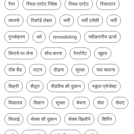
रैपर
रियल एस्टेट निवेश
रियल एस्टेट
रियाल्टार
व्यंजनों
रिकॉर्ड लेबल
भर्ती
भर्ती एजेंसी
भर्ती
पुनर्चक्रण
धर्म
remodeling
नवीकरणीय ऊर्जा
किराये पर लेना
शोध करना
रेस्टोरेंट
खुदरा
रॉक बैंड
पाटन
दौड़ना
सुरक्षा
नाव चलाना
बिक्री
सैलून
सैंडविच की दुकान
स्कूल प्रोजेक्ट
विद्यालय
विज्ञान
सुरक्षा
बेचना
सेवा
सेवाएं
सिलाई
सेक्स की दुकान
सेक्स खिलौने
शिपिंग