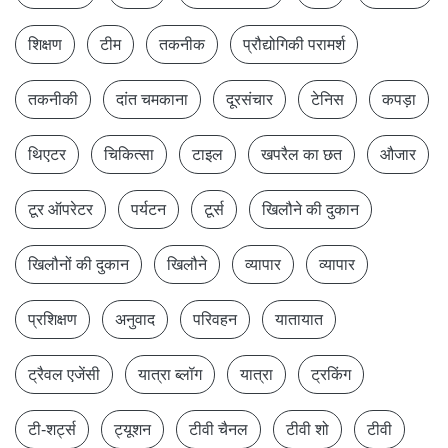
शिक्षण
टीम
तकनीक
प्रौद्योगिकी परामर्श
तकनीकी
दांत चमकाना
दूरसंचार
टेनिस
कपड़ा
थिएटर
चिकित्सा
टाइल
खपरैल का छत
औजार
टूर ऑपरेटर
पर्यटन
टूर्स
खिलौने की दुकान
खिलौनों की दुकान
खिलौने
व्यापार
व्यापार
प्रशिक्षण
अनुवाद
परिवहन
यातायात
ट्रैवल एजेंसी
यात्रा ब्लॉग
यात्रा
ट्रकिंग
टी-शर्ट्स
ट्यूशन
टीवी चैनल
टीवी शो
टीवी