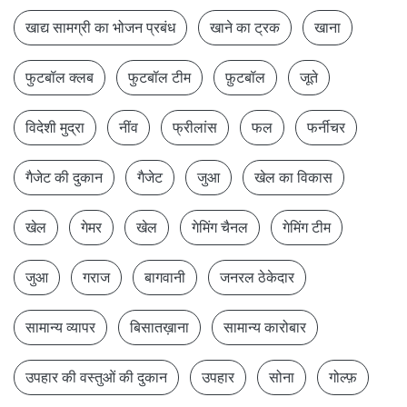
खाद्य सामग्री का भोजन प्रबंध
खाने का ट्रक
खाना
फुटबॉल क्लब
फुटबॉल टीम
फ़ुटबॉल
जूते
विदेशी मुद्रा
नींव
फ्रीलांस
फल
फर्नीचर
गैजेट की दुकान
गैजेट
जुआ
खेल का विकास
खेल
गेमर
खेल
गेमिंग चैनल
गेमिंग टीम
जुआ
गराज
बागवानी
जनरल ठेकेदार
सामान्य व्यापर
बिसातख़ाना
सामान्य कारोबार
उपहार की वस्तुओं की दुकान
उपहार
सोना
गोल्फ़