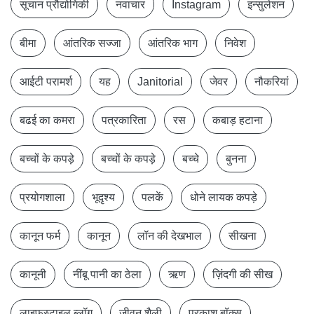
सूचान प्रौद्योगिकी
नवाचार
Instagram
इन्सुलेशन
बीमा
आंतरिक सज्जा
आंतरिक भाग
निवेश
आईटी परामर्श
यह
Janitorial
जेवर
नौकरियां
बढई का कमरा
पत्रकारिता
रस
कबाड़ हटाना
बच्चों के कपड़े
बच्चों के कपड़े
बच्चे
बुनना
प्रयोगशाला
भूदृश्य
पलकें
धोने लायक कपड़े
कानून फर्म
कानून
लॉन की देखभाल
सीखना
कानूनी
नींबू पानी का ठेला
ऋण
ज़िंदगी की सीख
लाइफस्टाइल ब्लॉग
जीवन शैली
प्रकाश बॉक्स