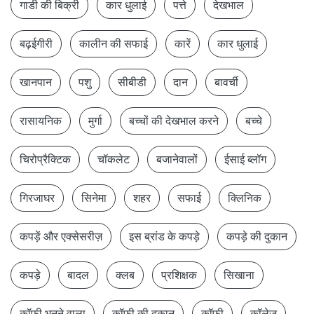
गाडी की बिक्री
कार धुलाई
पत्ते
देखभाल
बढ़ईगीरी
कालीन की सफाई
कारें
कार धुलाई
खानपान
पशु
सीबीडी
दान
बावर्ची
रासायनिक
मुर्गा
बच्चों की देखभाल करने
बच्चे
चिरोप्रैक्टिक
चॉकलेट
बजानेवालों
ईसाई ब्लॉग
गिरजाघर
सिनेमा
शहर
सफाई
क्लिनिक
कपड़ें और एक्सेसरीज़
इस ब्रांड के कपड़े
कपड़े की दुकान
कपड़े
बादल
क्लब
प्रशिक्षक
सिखाना
कॉफी भूनने वाला
कॉफी की दुकान
कॉफ़ी
कॉलेज