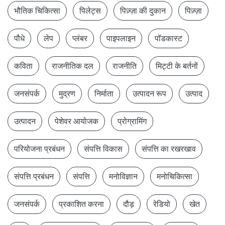
भौतिक चिकित्सा
पिलेट्स
पिज़्ज़ा की दुकान
पिज़्ज़ा
पौधे
लेप
प्लंबर
पाइपलाइन
पॉडकास्ट
कविता
राजनीतिक दल
राजनीति
मिट्टी के बर्तनों
जनसंपर्क
मुद्रण
निर्माता
उत्पादन रूप
उत्पाद
उत्पादन
पेशेवर आयोजक
प्रोग्रामिंग
परियोजना प्रबंधन
संपत्ति विकास
संपत्ति का रखरखाव
संपत्ति प्रबंधन
संपत्ति
मनोविज्ञान
मनोचिकित्सा
जनसंपर्क
प्रकाशित करना
दौड़
रेडियो
खेत