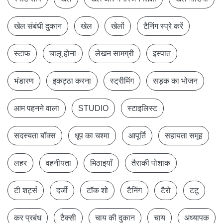
खेल संबंधी दुकान
खेल
खेलों
टैनिंग स्प्रे करें
स्टाफ
चालू होना
लेखन सामग्री
इस्पात
भंडारण
इकट्ठा करना
स्ट्रीमिंग
सड़क का भोजन
आम पहनने वाला
STUDIO
स्टाइलिस्ट
सदस्यता बॉक्स
धूप का चश्मा
आपूर्ति
सहायता समूह
लहर
वहनीयता
मिठाइयाँ
तैराकी पोशाक
टी शर्ट्स
दर्जी
टॉक शो
टैनिंग
टैरो
टटू
कर प्रबंध
टैक्सी
चाय की दुकान
चाय
अध्यापक