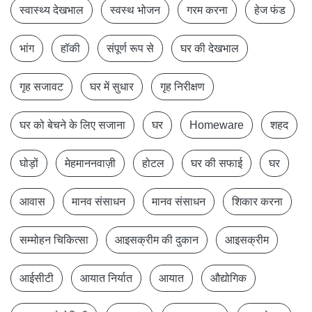
स्वास्थ्य देखभाल
स्वस्थ भोजन
गरम करना
हेज फंड
भांग
हॉकी
संपूर्ण रूप से
घर की देखभाल
गृह सजावट
घर में सुधार
गृह निरीक्षण
घर को बेचने के लिए सजाना
घर
Homeware
शहद
घोड़ों
मेहमाननवाज़ी
होटल
घर की सफाई
घर
आवास
मानव संसाधन
मानव संसाधन
शिकार करना
सम्मोहन चिकित्सा
आइसक्रीम की दुकान
आइसक्रीम
आईसीटी
आयात निर्यात
आयात
औद्योगिक