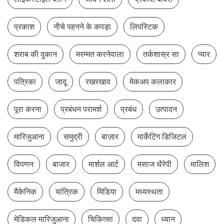
प्रकाश
नीचे पहनने के कपड़ा
लिपस्टिक
शराब की दुकान
मरम्मत करनेवाला
तर्कशास्र सा
प्यार
पत्रिका
जादू
रखरखाव
मेकअप कलाकार
पूरा करना
प्रबंधन परामर्श
प्रबंध
उत्पादन
मारिजुआना
समुद्री
बाज़ार
मार्केटिंग डिजिटल
विपणन
बाजार
मार्शल आर्ट
मसाज थैरेपी
मालिश
मैकेनिक
यांत्रिक
मिडिया
मध्यस्थता
मेडिकल मारिजुआना
चिकित्सा
दवा
ध्यान