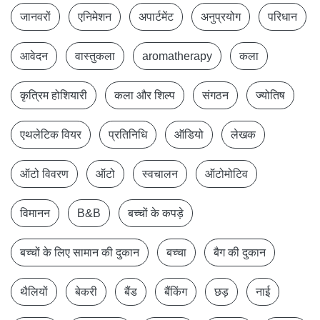
जानवरों
एनिमेशन
अपार्टमेंट
अनुप्रयोग
परिधान
आवेदन
वास्तुकला
aromatherapy
कला
कृत्रिम होशियारी
कला और शिल्प
संगठन
ज्योतिष
एथलेटिक वियर
प्रतिनिधि
ऑडियो
लेखक
ऑटो विवरण
ऑटो
स्वचालन
ऑटोमोटिव
विमानन
B&B
बच्चों के कपड़े
बच्चों के लिए सामान की दुकान
बच्चा
बैग की दुकान
थैलियों
बेकरी
बैंड
बैंकिंग
छड़
नाई