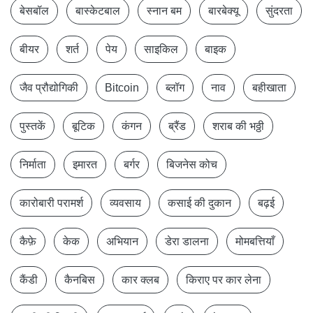
बेसबॉल
बास्केटबाल
स्नान बम
बारबेक्यू
सुंदरता
बीयर
शर्त
पेय
साइकिल
बाइक
जैव प्रौद्योगिकी
Bitcoin
ब्लॉग
नाव
बहीखाता
पुस्तकें
बूटिक
कंगन
ब्रैंड
शराब की भठ्ठी
निर्माता
इमारत
बर्गर
बिजनेस कोच
कारोबारी परामर्श
व्यवसाय
कसाई की दुकान
बढ़ई
कैफ़े
केक
अभियान
डेरा डालना
मोमबत्तियाँ
कैंडी
कैनबिस
कार क्लब
किराए पर कार लेना