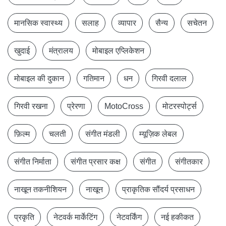
मानसिक स्वास्थ्य
सलाह
व्यापार
सैन्य
सचेतन
खुदाई
मंत्रालय
मोबाइल एप्लिकेशन
मोबाइल की दुकान
गतिमान
धन
गिरवी दलाल
गिरवी रखना
प्रेरणा
MotoCross
मोटरस्पोर्ट्स
फ़िल्म
चलती
संगीत मंडली
म्यूज़िक लेबल
संगीत निर्माता
संगीत प्रसार कक्ष
संगीत
संगीतकार
नाखून तकनीशियन
नाखून
प्राकृतिक सौंदर्य प्रसाधन
प्रकृति
नेटवर्क मार्केटिंग
नेटवर्किंग
नई हकीकत