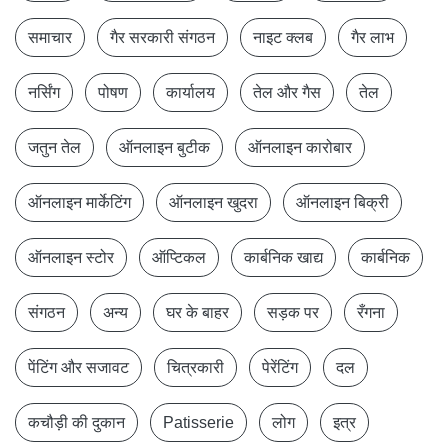
समाचार
गैर सरकारी संगठन
नाइट क्लब
गैर लाभ
नर्सिंग
पोषण
कार्यालय
तेल और गैस
तेल
जतुन तेल
ऑनलाइन बुटीक
ऑनलाइन कारोबार
ऑनलाइन मार्केटिंग
ऑनलाइन खुदरा
ऑनलाइन बिक्री
ऑनलाइन स्टोर
ऑप्टिकल
कार्बनिक खाद्य
कार्बनिक
संगठन
अन्य
घर के बाहर
सड़क पर
रँगना
पेंटिंग और सजावट
चित्रकारी
पेरेंटिंग
दल
कचौड़ी की दुकान
Patisserie
लोग
इत्र