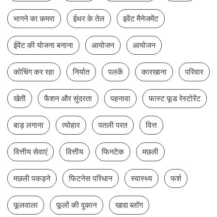
भागने का कमरा
ईथर के तेल
इवेंट मैनेजमेंट
ईवेंट की योजना बनाना
आयोजन
आयोजन
कोचिंग कर रहा
निर्यात
पलकें
कारखाना
परिवार
खेती
फैशन और सुंदरता
पहनावा
फास्ट फूड रेस्टोरेंट
बाड़ लगाना
त्योहार
पतली परत
वित्त
वित्तीय सेवाएं
वित्तीय
फिनटेक
मछली
मछली पकड़ने
फिटनेस परिधान
स्वास्थ्य
फर्श
फूलवाला
फूलों की दुकान
खाद्य ब्लॉग