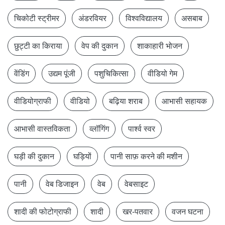
चिकोटी स्ट्रीमर
अंडरवियर
विश्वविद्यालय
असबाब
छुट्टी का किराया
वेप की दुकान
शाकाहारी भोजन
वेंडिंग
उद्यम पूंजी
पशुचिकित्सा
वीडियो गेम
वीडियोग्राफी
वीडियो
बढ़िया शराब
आभासी सहायक
आभासी वास्तविकता
व्लॉगिंग
पार्श्व स्वर
घड़ी की दुकान
घड़ियों
पानी साफ़ करने की मशीन
पानी
वेब डिजाइन
वेब
वेबसाइट
शादी की फोटोग्राफी
शादी
खर-पतवार
वजन घटना