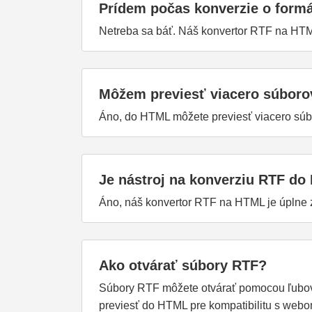
Prídem počas konverzie o form
Netreba sa báť. Náš konvertor RTF na HTM
Môžem previesť viacero súbor
Áno, do HTML môžete previesť viacero súb
Je nástroj na konverziu RTF d
Áno, náš konvertor RTF na HTML je úplne 
Ako otvárať súbory RTF?
Súbory RTF môžete otvárať pomocou ľubovoľ
previesť do HTML pre kompatibilitu s webo