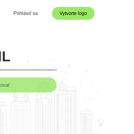
Prihlásiť sa
Vytvorte logo
ML
tovať