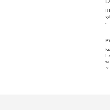
L
HT
vy
a 
P
Ko
be
we
za