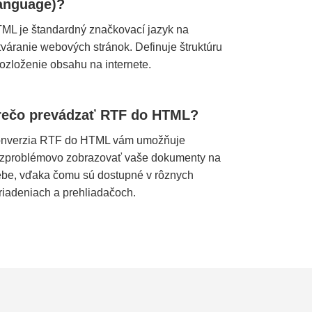
anguage)?
ML je štandardný značkovací jazyk na
tváranie webových stránok. Definuje štruktúru
rozloženie obsahu na internete.
rečo prevádzať RTF do HTML?
nverzia RTF do HTML vám umožňuje
zproblémovo zobrazovať vaše dokumenty na
be, vďaka čomu sú dostupné v rôznych
riadeniach a prehliadačoch.