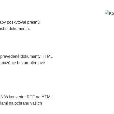
aby poskytoval presnú
vášho dokumentu.
še prevedené dokumenty HTML
o umožňuje bezproblémové
. Náš konvertor RTF na HTML
iami na ochranu vašich