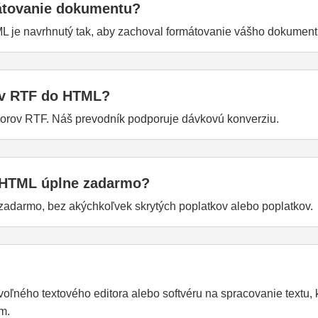
átovanie dokumentu?
L je navrhnutý tak, aby zachoval formátovanie vášho dokumen
ov RTF do HTML?
orov RTF. Náš prevodník podporuje dávkovú konverziu.
o HTML úplne zadarmo?
zadarmo, bez akýchkoľvek skrytých poplatkov alebo poplatkov.
ného textového editora alebo softvéru na spracovanie textu, k
m.