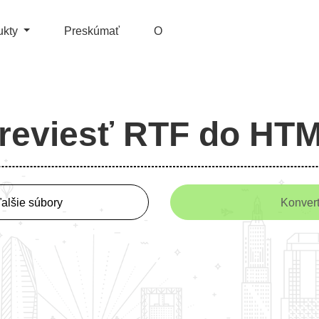
ukty
Preskúmať
O
reviesť RTF do HT
ďalšie súbory
Konver