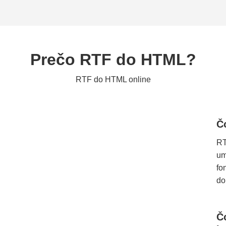
Prečo RTF do HTML?
RTF do HTML online
Č
RT
um
fo
do
Č