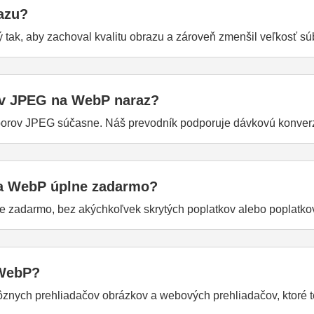
razu?
tak, aby zachoval kvalitu obrazu a zároveň zmenšil veľkosť s
ov JPEG na WebP naraz?
borov JPEG súčasne. Náš prevodník podporuje dávkovú konverz
na WebP úplne zadarmo?
 zadarmo, bez akýchkoľvek skrytých poplatkov alebo poplatko
 WebP?
nych prehliadačov obrázkov a webových prehliadačov, ktoré te