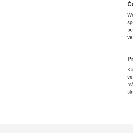
Č
We
sp
be
ve
P
Ko
ve
má
st