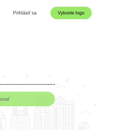
Prihlásiť sa
Vytvorte logo
tovať