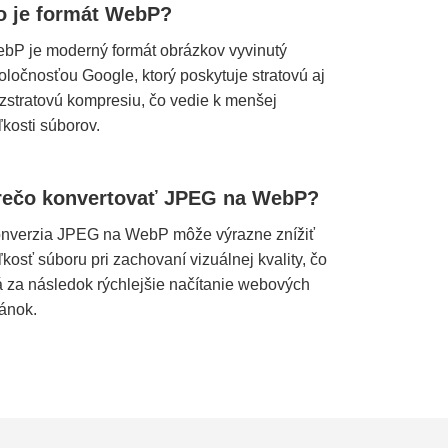
o je formát WebP?
bP je moderný formát obrázkov vyvinutý
oločnosťou Google, ktorý poskytuje stratovú aj
zstratovú kompresiu, čo vedie k menšej
ľkosti súborov.
rečo konvertovať JPEG na WebP?
nverzia JPEG na WebP môže výrazne znížiť
ľkosť súboru pri zachovaní vizuálnej kvality, čo
 za následok rýchlejšie načítanie webových
ránok.