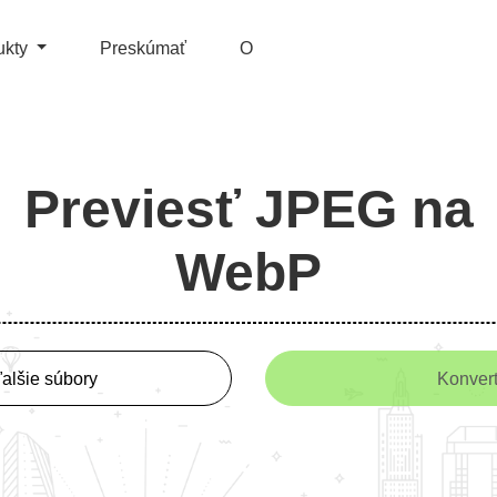
ukty
Preskúmať
O
Previesť JPEG na
WebP
ďalšie súbory
Konver