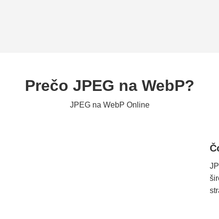
Prečo JPEG na WebP?
JPEG na WebP Online
Č
JP
ši
st