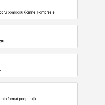
úboru pomocou účinnej kompresie.
iu.
v.
nto formát podporujú.