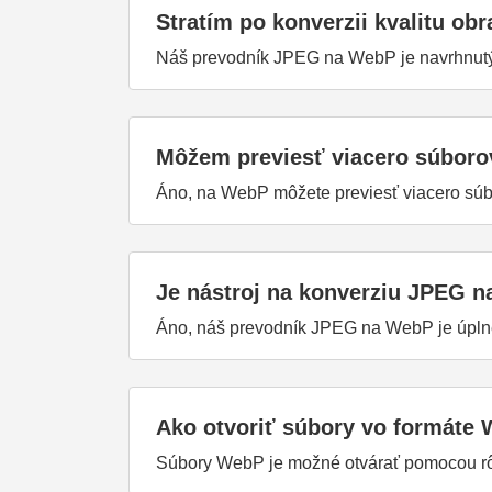
Stratím po konverzii kvalitu ob
Náš prevodník JPEG na WebP je navrhnutý 
Môžem previesť viacero súbor
Áno, na WebP môžete previesť viacero sú
Je nástroj na konverziu JPEG 
Áno, náš prevodník JPEG na WebP je úplne
Ako otvoriť súbory vo formáte
Súbory WebP je možné otvárať pomocou rôz