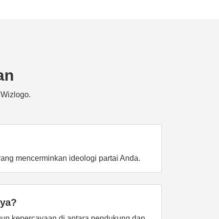
an
 Wizlogo.
yang mencerminkan ideologi partai Anda.
aya?
ngun kepercayaan di antara pendukung dan