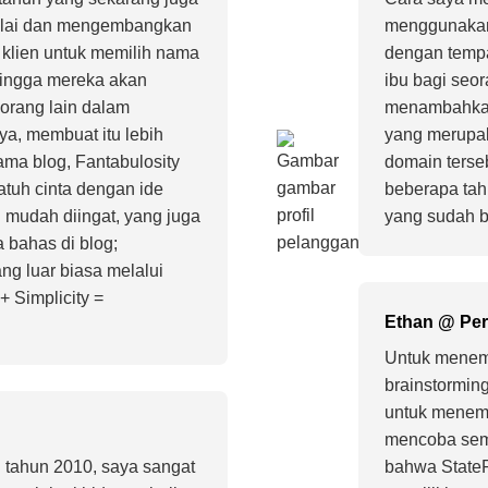
ulai dan mengembangkan
menggunakan
klien untuk memilih nama
dengan tempat
hingga mereka akan
ibu bagi seor
orang lain dalam
menambahkan 
ya, membuat itu lebih
yang merupak
ma blog, Fantabulosity
domain terse
jatuh cinta dengan ide
beberapa ta
 mudah diingat, yang juga
yang sudah b
bahas di blog;
ng luar biasa melalui
 Simplicity =
Ethan @ Per
Untuk menem
brainstormin
untuk menemu
mencoba semu
 tahun 2010, saya sangat
bahwa StateR