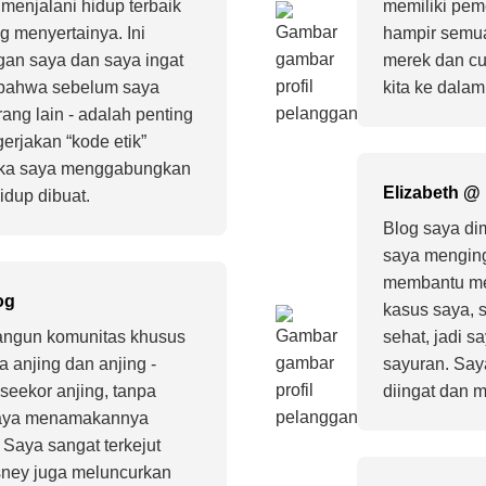
"menjalani hidup terbaik
memiliki pem
 menyertainya. Ini
hampir semu
gan saya dan saya ingat
merek dan c
ri bahwa sebelum saya
kita ke dalam
ng lain - adalah penting
erjakan “kode etik”
tika saya menggabungkan
Elizabeth @ 
dup dibuat.
Blog saya di
saya menging
membantu men
og
kasus saya, 
ngun komunitas khusus
sehat, jadi s
a anjing dan anjing -
sayuran. Say
 seekor anjing, tanpa
diingat dan m
 saya menamakannya
 Saya sangat terkejut
isney juga meluncurkan