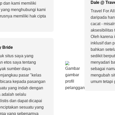
Dale @ Trav
p dan kami memiliki
S yang menghubungi kami
Travel For Al
usnya memiliki hak cipta
daripada ha
cacat - misa
aksesibilitas
Oleh karena 
inklusif dan
 Bride
bahkan sete
k situs saya yang
sedikit berpu
n etos saya tentang
menyadari ba
yak sumber daya
sebagai nama
enjangkau pasar "kelas
mengubah si
berbicara kepada pasangan
umum tetapi 
uatu yang indah dengan
 adalah selalu
istis dan dapat dicapai
nciptakan sesuatu yang
rga yang sebenarnya