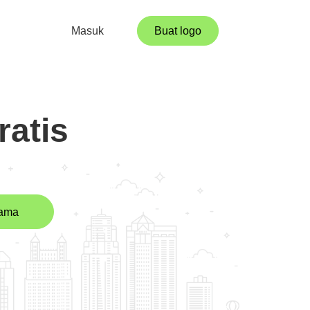
Masuk
Buat logo
atis
nama