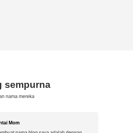
g sempurna
kan nama mereka
ntai Mom
embuat nama blog saya adalah dengan