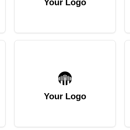
Your Logo
Your Logo