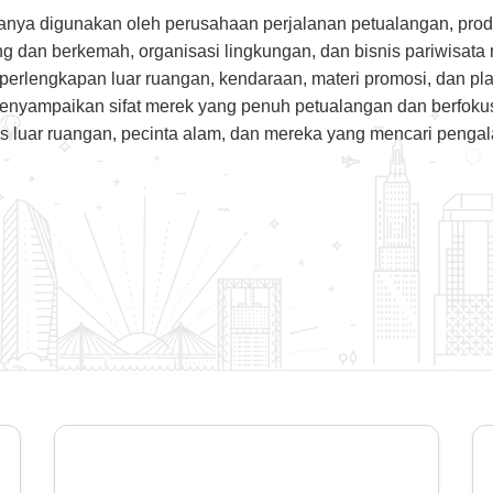
anya digunakan oleh perusahaan perjalanan petualangan, pro
g dan berkemah, organisasi lingkungan, dan bisnis pariwisata 
, perlengkapan luar ruangan, kendaraan, materi promosi, dan pla
enyampaikan sifat merek yang penuh petualangan dan berfoku
s luar ruangan, pecinta alam, dan mereka yang mencari penga