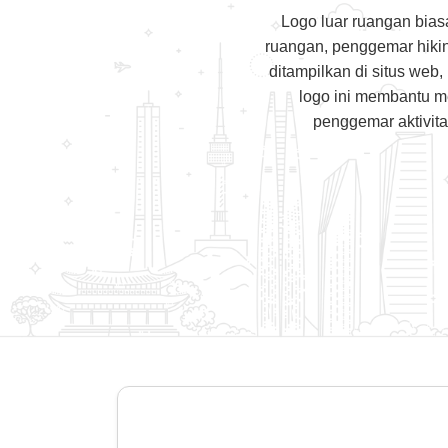
Logo luar ruangan bias
ruangan, penggemar hikin
ditampilkan di situs web
logo ini membantu m
penggemar aktivita