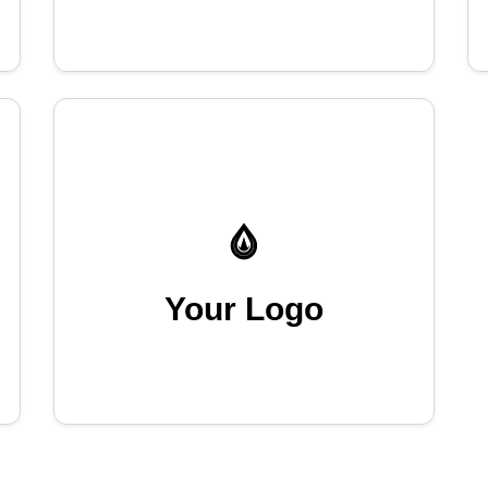
Your Logo