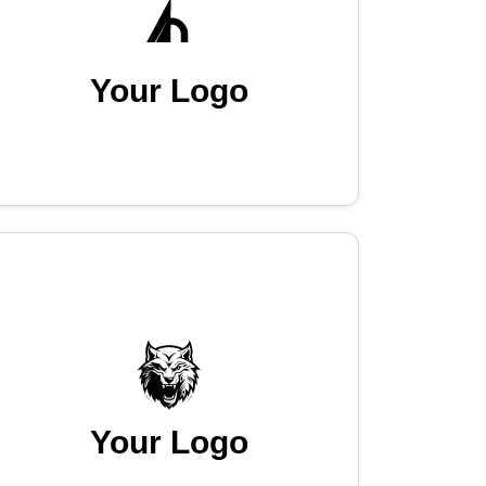
Your Logo
Your Logo