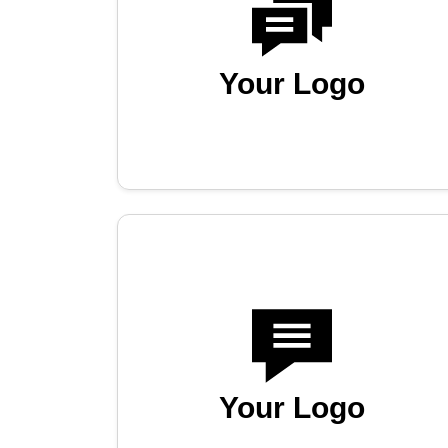
Your Logo
Your Logo