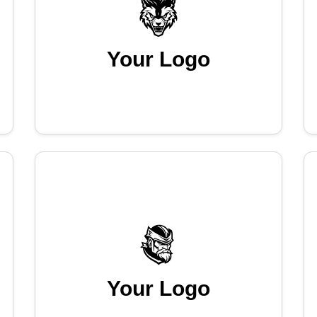
Your Logo
Your Logo