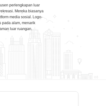
dusen perlengkapan luar
rekreasi. Mereka biasanya
tform media sosial. Logo-
s pada alam, menarik
laman luar ruangan.