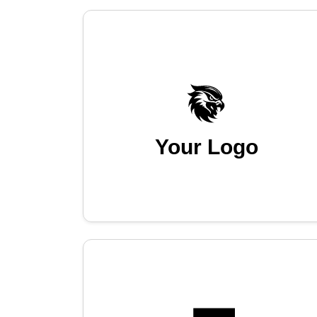
Your Logo