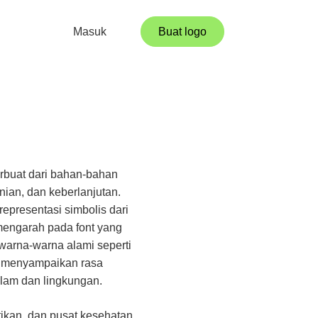
Masuk
Buat logo
rbuat dari bahan-bahan
nian, dan keberlanjutan.
epresentasi simbolis dari
 mengarah pada font yang
arna-warna alami seperti
ni menyampaikan rasa
alam dan lingkungan.
tikan, dan pusat kesehatan