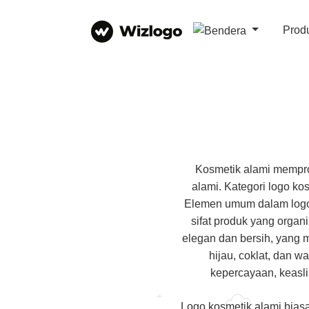
Prod
Kosmetik alami mempro
alami. Kategori logo ko
Elemen umum dalam logo i
sifat produk yang organ
elegan dan bersih, yang
hijau, coklat, dan 
kepercayaan, keasli
Logo kosmetik alami biasa