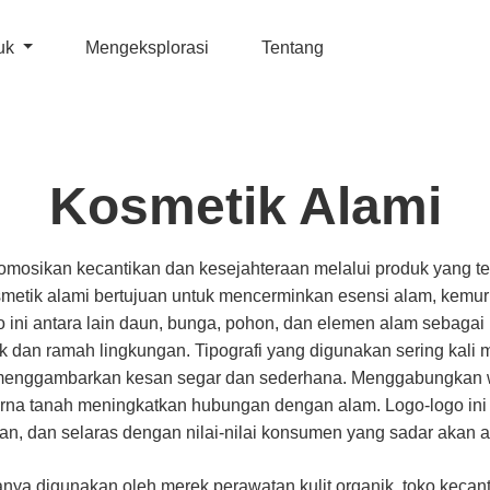
uk
Mengeksplorasi
Tentang
Kosmetik Alami
mosikan kecantikan dan kesejahteraan melalui produk yang te
smetik alami bertujuan untuk mencerminkan esensi alam, kemur
ni antara lain daun, bunga, pohon, dan elemen alam sebagai r
ik dan ramah lingkungan. Tipografi yang digunakan sering kali
 menggambarkan kesan segar dan sederhana. Menggabungkan w
warna tanah meningkatkan hubungan dengan alam. Logo-logo i
an, dan selaras dengan nilai-nilai konsumen yang sadar akan 
nya digunakan oleh merek perawatan kulit organik, toko kecan