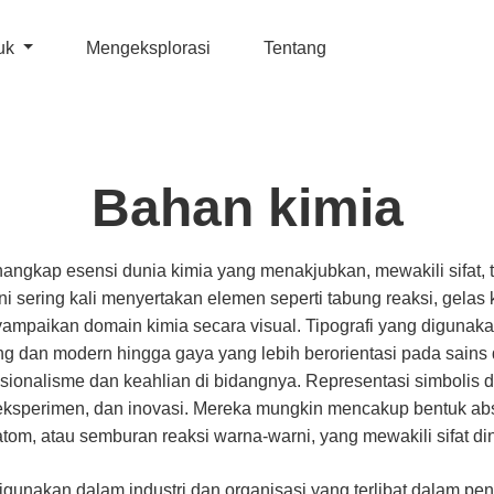
uk
Mengeksplorasi
Tentang
Bahan kimia
angkap esensi dunia kimia yang menakjubkan, mewakili sifat, 
ini sering kali menyertakan elemen seperti tabung reaksi, gelas 
ampaikan domain kimia secara visual. Tipografi yang digunakan
ing dan modern hingga gaya yang lebih berorientasi pada sains 
ionalisme dan keahlian di bidangnya. Representasi simbolis da
eksperimen, dan inovasi. Mereka mungkin mencakup bentuk ab
 atom, atau semburan reaksi warna-warni, yang mewakili sifat di
gunakan dalam industri dan organisasi yang terlibat dalam penel