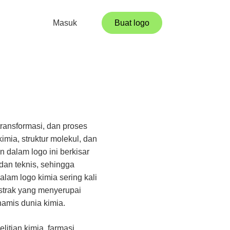
Masuk
Buat logo
transformasi, dan proses
kimia, struktur molekul, dan
 dalam logo ini berkisar
dan teknis, sehingga
lam logo kimia sering kali
strak yang menyerupai
namis dunia kimia.
itian kimia, farmasi,