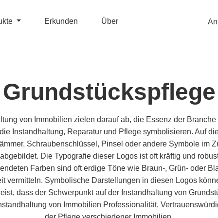
ukte
Erkunden
Über
An
Grundstückspflege
altung von Immobilien zielen darauf ab, die Essenz der Branche
 die Instandhaltung, Reparatur und Pflege symbolisieren. Auf di
ämmer, Schraubenschlüssel, Pinsel oder andere Symbole im 
ebildet. Die Typografie dieser Logos ist oft kräftig und robust
wendeten Farben sind oft erdige Töne wie Braun-, Grün- oder Bla
hkeit vermitteln. Symbolische Darstellungen in diesen Logos kö
eist, dass der Schwerpunkt auf der Instandhaltung von Grundst
 Instandhaltung von Immobilien Professionalität, Vertrauenswürd
der Pflege verschiedener Immobilien.