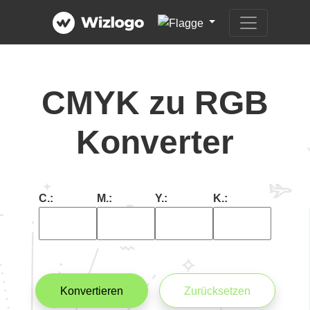
CMYK zu RGB
Konverter
C.:
M.:
Y.:
K.:
Konvertieren
Zurücksetzen