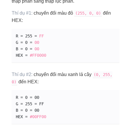
thập phân sang thập lục phân.
Thí dụ #1:
chuyển đổi màu đỏ
đến
(255, 0, 0)
HEX:
R = 255 = 
FF
G = 0 = 
00
B = 0 = 
00
HEX = 
#FF0000
Thí dụ #2:
chuyển đổi màu xanh lá cây
(0, 255,
đến HEX:
0)
R = 0 = 00
G = 255 = FF
B = 0 = 00
HEX = 
#00
FF
00