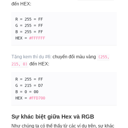
đến HEX:
R = 255 = FF
G = 255 = FF
B = 255 = FF
HEX = 
#FFFFFF
Tặng kem thí dụ #6:
chuyển đổi màu vàng
(255,
đến HEX:
215, 0)
R = 255 = FF
G = 215 = D7
B = 0 = 00
HEX = 
#
FF
D7
00
Sự khác biệt giữa Hex và RGB
Như chúng ta có thể thấy từ các ví dụ trên, sự khác