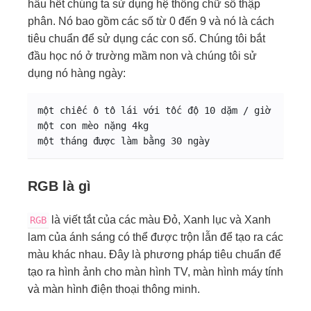
hầu hết chúng ta sử dụng hệ thống chữ số thập
phân. Nó bao gồm các số từ 0 đến 9 và nó là cách
tiêu chuẩn để sử dụng các con số. Chúng tôi bắt
đầu học nó ở trường mầm non và chúng tôi sử
dụng nó hàng ngày:
một chiếc ô tô lái với tốc độ 10 dặm / giờ
một con mèo nặng 4kg
một tháng được làm bằng 30 ngày
RGB là gì
là viết tắt của các màu Đỏ, Xanh lục và Xanh
RGB
lam của ánh sáng có thể được trộn lẫn để tạo ra các
màu khác nhau. Đây là phương pháp tiêu chuẩn để
tạo ra hình ảnh cho màn hình TV, màn hình máy tính
và màn hình điện thoại thông minh.