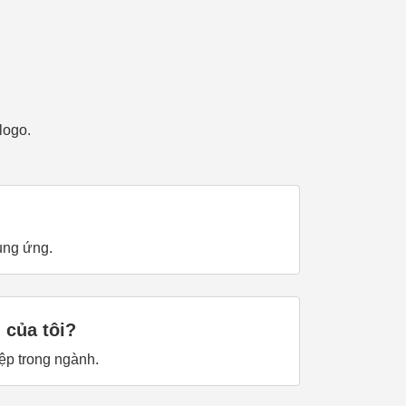
logo.
ung ứng.
 của tôi?
iệp trong ngành.