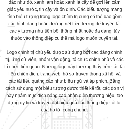
đặc như đỏ, xanh lam hoặc xanh lá cây để gợi lên cảm
giác yêu nước, tin cậy và ổn định. Các biểu tượng mang
tính biểu tượng trong logo chính trị cũng có thể bao gồm
các hình dạng hoặc đường nét trừu tượng để truyền tải
các ý tưởng như tiến bộ, thống nhất hoặc đa dạng, tùy
thuộc vào thông điệp cụ thể mà logo muốn truyền tải.
Logo chính trị chủ yếu được sử dụng bởi các đảng chính
trị, ứng cử viên, nhóm vận động, tổ chức chính phủ và các
tổ chức liên quan. Những logo này thường thấy trên các tài
liệu chiến dịch, trang web, hồ sơ truyền thông xã hội và
các tài liệu quảng cáo như biểu ngữ và áp phích. Bằng
cách sử dụng một biểu tượng được thiết kế tốt, các đơn vị
này nhằm mục đích nâng cao nhận diện thương hiệu, tạo
dựng uy tín và truyền đạt hiệu quả các thông điệp cốt lõi
của họ tới công chúng.