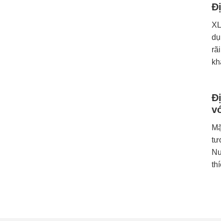
Đ
XL
dụ
rã
kh
Đ
v
Mặ
tư
Nu
th