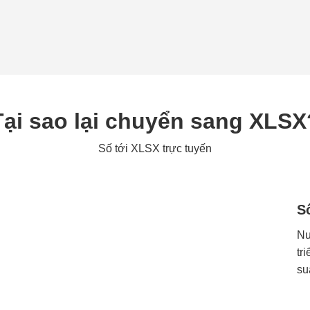
Tại sao lại chuyển sang XLSX
Số tới XLSX trực tuyến
Số
Nu
tr
su