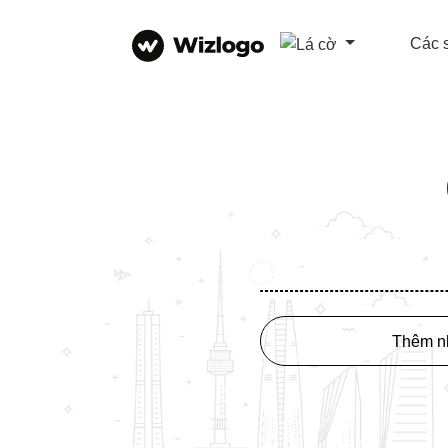
Các 
Thêm nh