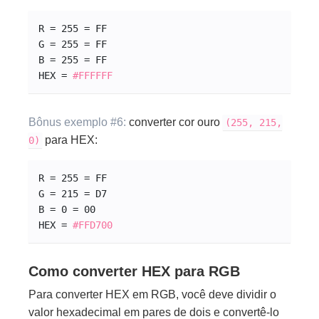
R = 255 = FF
G = 255 = FF
B = 255 = FF
HEX = 
#FFFFFF
Bônus exemplo #6:
converter cor ouro
(255, 215,
para HEX:
0)
R = 255 = FF
G = 215 = D7
B = 0 = 00
HEX = 
#
FF
D7
00
Como converter HEX para RGB
Para converter HEX em RGB, você deve dividir o
valor hexadecimal em pares de dois e convertê-lo