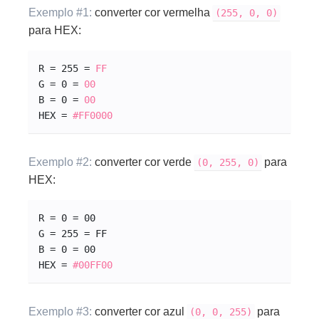
Exemplo #1:
converter cor vermelha
(255, 0, 0)
para HEX:
R = 255 = 
FF
G = 0 = 
00
B = 0 = 
00
HEX = 
#FF0000
Exemplo #2:
converter cor verde
para
(0, 255, 0)
HEX:
R = 0 = 00
G = 255 = FF
B = 0 = 00
HEX = 
#00
FF
00
Exemplo #3:
converter cor azul
para
(0, 0, 255)