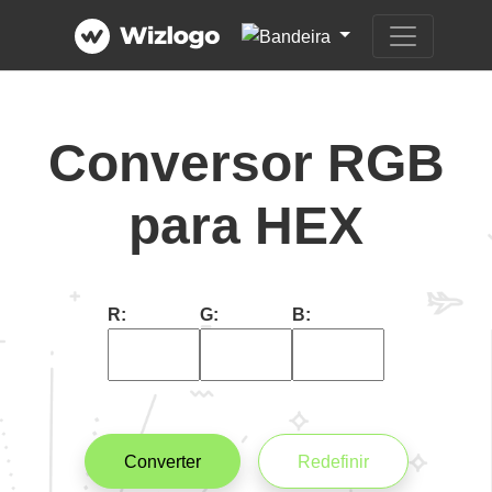
Conversor RGB
para HEX
R:
G:
B:
Converter
Redefinir