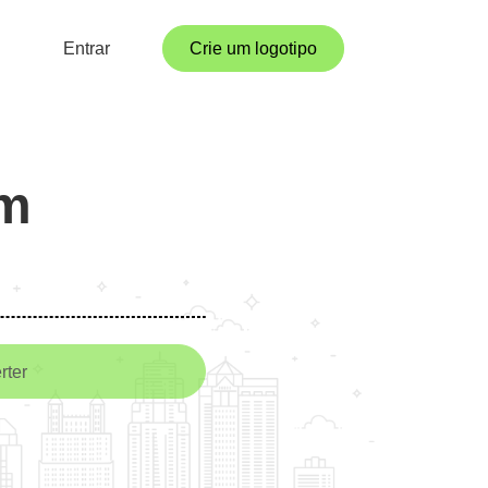
Entrar
Crie um logotipo
em
rter