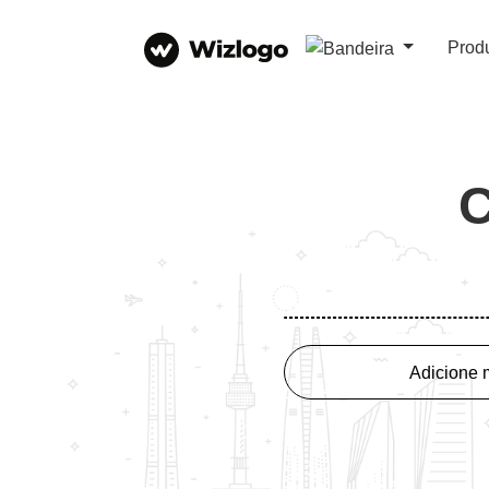
Prod
C
Adicione 