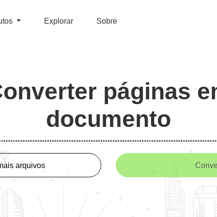
utos
Explorar
Sobre
onverter páginas 
documento
mais arquivos
Conve