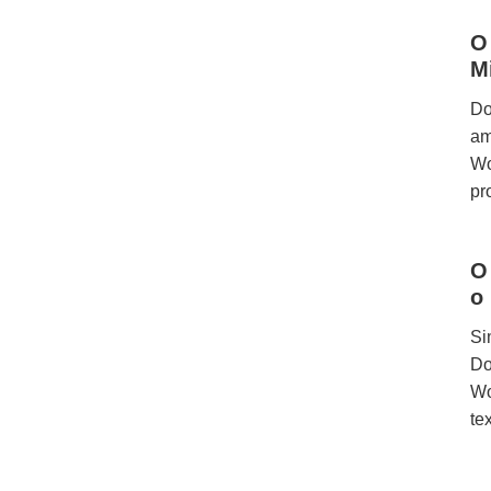
O
M
Do
am
Wo
pr
O
o
Si
Do
Wo
tex