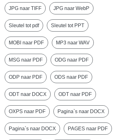
JPG naar TIFF
JPG naar WebP
Sleutel tot pdf
Sleutel tot PPT
MOBI naar PDF
MP3 naar WAV
MSG naar PDF
ODG naar PDF
ODP naar PDF
ODS naar PDF
ODT naar DOCX
ODT naar PDF
OXPS naar PDF
Pagina`s naar DOCX
Pagina`s naar DOCX
PAGES naar PDF