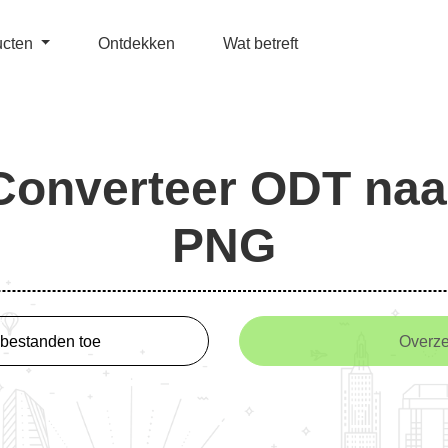
ucten
Ontdekken
Wat betreft
Converteer ODT naa
PNG
bestanden toe
Overze