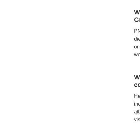
W
G
PN
di
on
we
W
c
He
in
af
vi