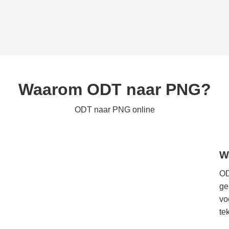
Waarom ODT naar PNG?
ODT naar PNG online
W
OD
ge
vo
te