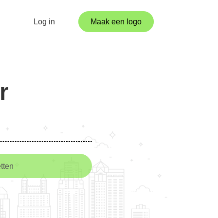
Log in
Maak een logo
r
tten