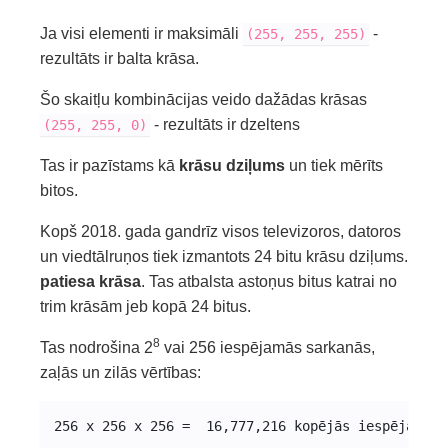
Ja visi elementi ir maksimāli
-
(255, 255, 255)
rezultāts ir balta krāsa.
Šo skaitļu kombinācijas veido dažādas krāsas
- rezultāts ir dzeltens
(255, 255, 0)
Tas ir pazīstams kā
krāsu dziļums
un tiek mērīts
bitos.
Kopš 2018. gada gandrīz visos televizoros, datoros
un viedtālruņos tiek izmantots 24 bitu krāsu dziļums.
patiesa krāsa
. Tas atbalsta astoņus bitus katrai no
trim krāsām jeb kopā 24 bitus.
8
Tas nodrošina 2
vai 256 iespējamās sarkanās,
zaļās un zilās vērtības:
256 x 256 x 256 =  16,777,216 kopējās iespējamās 