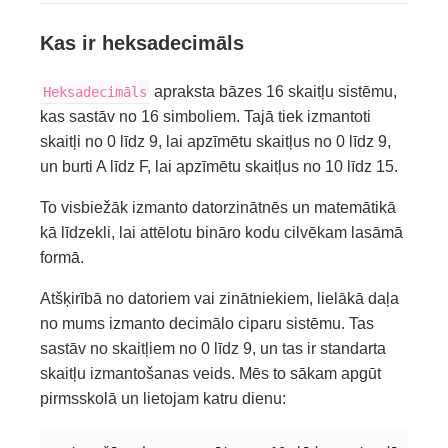
Kas ir heksadecimāls
apraksta bāzes 16 skaitļu sistēmu,
Heksadecimāls
kas sastāv no 16 simboliem. Tajā tiek izmantoti
skaitļi no 0 līdz 9, lai apzīmētu skaitļus no 0 līdz 9,
un burti A līdz F, lai apzīmētu skaitļus no 10 līdz 15.
To visbiežāk izmanto datorzinātnēs un matemātikā
kā līdzekli, lai attēlotu bināro kodu cilvēkam lasāmā
formā.
Atšķirībā no datoriem vai zinātniekiem, lielākā daļa
no mums izmanto decimālo ciparu sistēmu. Tas
sastāv no skaitļiem no 0 līdz 9, un tas ir standarta
skaitļu izmantošanas veids. Mēs to sākam apgūt
pirmsskolā un lietojam katru dienu: