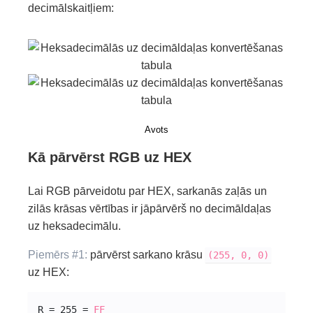
decimālskaitļiem:
Avots
Kā pārvērst RGB uz HEX
Lai RGB pārveidotu par HEX, sarkanās zaļās un
zilās krāsas vērtības ir jāpārvērš no decimāldaļas
uz heksadecimālu.
Piemērs #1:
pārvērst sarkano krāsu
(255, 0, 0)
uz HEX:
R = 255 = 
FF