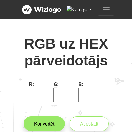
RGB uz HEX
pārveidotājs
R:
G:
B:
Konvertēt
Atiestatīt