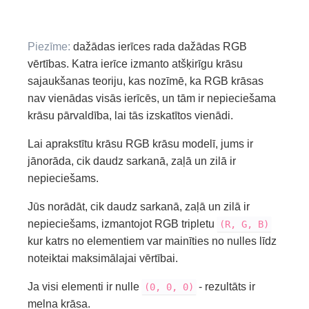
Piezīme:
dažādas ierīces rada dažādas RGB
vērtības. Katra ierīce izmanto atšķirīgu krāsu
sajaukšanas teoriju, kas nozīmē, ka RGB krāsas
nav vienādas visās ierīcēs, un tām ir nepieciešama
krāsu pārvaldība, lai tās izskatītos vienādi.
Lai aprakstītu krāsu RGB krāsu modelī, jums ir
jānorāda, cik daudz sarkanā, zaļā un zilā ir
nepieciešams.
Jūs norādāt, cik daudz sarkanā, zaļā un zilā ir
nepieciešams, izmantojot RGB tripletu
(R, G, B)
kur katrs no elementiem var mainīties no nulles līdz
noteiktai maksimālajai vērtībai.
Ja visi elementi ir nulle
- rezultāts ir
(0, 0, 0)
melna krāsa.