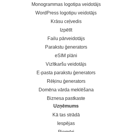
Monogrammas logotipa veidotājs
WordPress logotipu veidotājs
Krāsu ceļvedis
Izpētīt
Failu pārveidotājs
Parakstu ģenerators
eSIM plāni
Vizītkaršu veidotājs
E-pasta parakstu ģenerators
Rēķinu ģenerators
Domēna vārda meklēšana
Biznesa pastkaste
Uzņēmums
Kā tas strādā
Iespējas
Piemēri