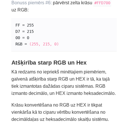
Bonuss piemērs #6:
pārvērst zelta krāsu
#FFD700
uz RGB:
FF = 255
D7 = 215
00 = 0
RGB = 
(255, 215, 0)
Atšķirība starp RGB un Hex
Kā redzams no iepriekš minētajiem piemēriem,
galvenā atšķirība starp RGB un HEX ir tā, ka tajā
tiek izmantotas dažādas ciparu sistēmas. RGB
izmanto decimālo, un HEX izmanto heksadecimālo.
Krāsu konvertēšana no RGB uz HEX ir tikpat
vienkārša kā to ciparu vērtību konvertēšana no
decimāldaļas uz heksadecimālo skaitļu sistēmu.