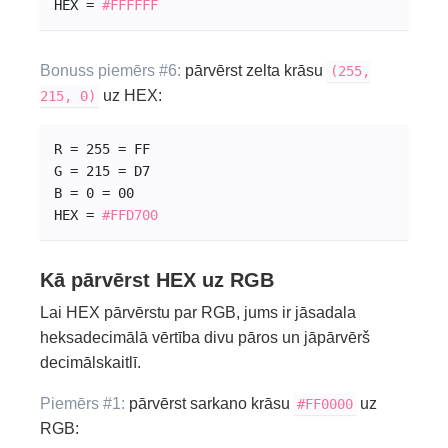
HEX = 
#FFFFFF
Bonuss piemērs #6:
pārvērst zelta krāsu
(255,
uz HEX:
215, 0)
R = 255 = FF
G = 215 = D7
B = 0 = 00
HEX = 
#
FF
D7
00
Kā pārvērst HEX uz RGB
Lai HEX pārvērstu par RGB, jums ir jāsadala
heksadecimālā vērtība divu pāros un jāpārvērš
decimālskaitlī.
Piemērs #1:
pārvērst sarkano krāsu
uz
#FF0000
RGB: