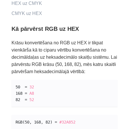
HEX uz CMYK
CMYK uz HEX
Kā pārvērst RGB uz HEX
Krāsu konvertēšana no RGB uz HEX ir tikpat
vienkārša kā to ciparu vērtību konvertēšana no
decimāldaļas uz heksadecimālo skaitļu sistēmu. Lai
pārvērstu RGB krāsu (50, 168, 82), mēs katru skaitli
pārvēršam heksadecimālajā vērtībā:
50  = 
32
168 = 
A8
82  = 
52
RGB(50, 168, 82) = 
#32A852