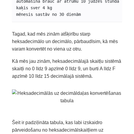
automašīna brauc ar ātrumu 10 jūdzes stundā
kaķis sver 4 kg
mēnesis sastāv no 30 dienām
Tagad, kad mēs zinām atšķirību starp
heksadecimālo un decimālo, pārbaudīsim, kā mēs
varam konvertēt no viena uz otru.
Kā mēs jau zinām, heksadecimālajā skaitļu sistēmā
skaitļi no 0 līdz 9 apzīmē 0 līdz 9, un burti A līdz F
apzīmē 10 līdz 15 decimālajā sistēmā.
Šeit ir padziļināta tabula, kas labi izskaidro
pārveidošanu no heksadecimālskaitļiem uz