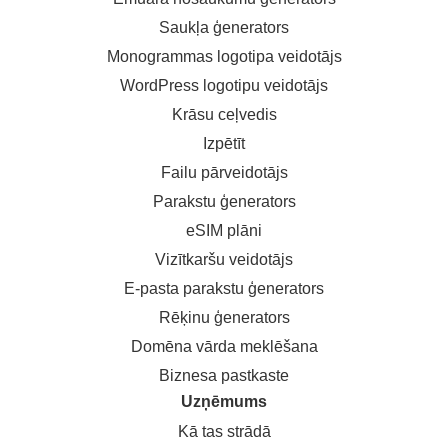
Saukļa ģenerators
Monogrammas logotipa veidotājs
WordPress logotipu veidotājs
Krāsu ceļvedis
Izpētīt
Failu pārveidotājs
Parakstu ģenerators
eSIM plāni
Vizītkaršu veidotājs
E-pasta parakstu ģenerators
Rēķinu ģenerators
Domēna vārda meklēšana
Biznesa pastkaste
Uzņēmums
Kā tas strādā