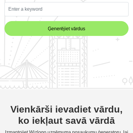
Ģenerējiet vārdus
Vienkārši ievadiet vārdu,
ko iekļaut savā vārdā
Izmantojiet Wizlogo uzņēmuma nosaukumu ģeneratoru, lai