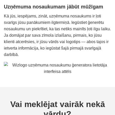
Uzņēmuma nosaukumam jābūt mūžīgam
Kā jūs, iespējams, zināt, uzņēmuma nosaukums ir ļoti
svarīgs jūsu panākumiem ilgtermiņā. Iegūstiet ģenerētu
nosaukumu un piekrītiet, ka tas netiks mainīts ļoti ilgu laiku.
Ja domājat par sava zīmola izlaišanu, pirmais, ko jūsu
klienti atcerēsies, ir jūsu vārds vai logotips — abos tajos ir
ietverta informācija, ko iegūstat šajā pirmajā svarīgajā
darbībā.
Vai meklējat vairāk nekā
vārdu?