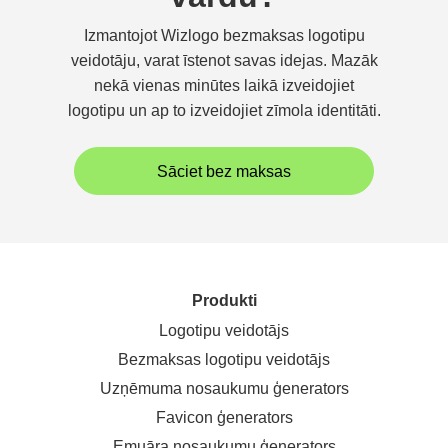
Izmantojot Wizlogo bezmaksas logotipu
veidotāju, varat īstenot savas idejas. Mazāk
nekā vienas minūtes laikā izveidojiet
logotipu un ap to izveidojiet zīmola identitāti.
Sāciet bez maksas
Produkti
Logotipu veidotājs
Bezmaksas logotipu veidotājs
Uzņēmuma nosaukumu ģenerators
Favicon ģenerators
Emuāra nosaukumu ģenerators