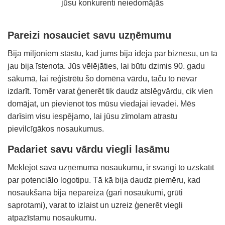
jūsu konkurenti neiedomājās
Pareizi nosauciet savu uzņēmumu
Bija miljoniem stāstu, kad jums bija ideja par biznesu, un tā
jau bija īstenota. Jūs vēlējāties, lai būtu dzimis 90. gadu
sākumā, lai reģistrētu šo domēna vārdu, taču to nevar
izdarīt. Tomēr varat ģenerēt tik daudz atslēgvārdu, cik vien
domājat, un pievienot tos mūsu viedajai ievadei. Mēs
darīsim visu iespējamo, lai jūsu zīmolam atrastu
pievilcīgākos nosaukumus.
Padariet savu vārdu viegli lasāmu
Meklējot sava uzņēmuma nosaukumu, ir svarīgi to uzskatīt
par potenciālo logotipu. Tā kā bija daudz piemēru, kad
nosaukšana bija nepareiza (gari nosaukumi, grūti
saprotami), varat to izlaist un uzreiz ģenerēt viegli
atpazīstamu nosaukumu.