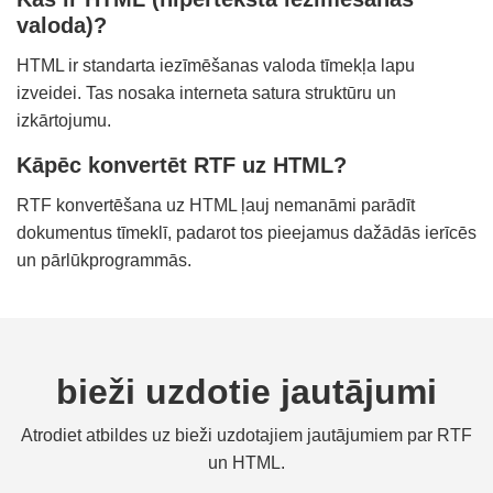
valoda)?
HTML ir standarta iezīmēšanas valoda tīmekļa lapu
izveidei. Tas nosaka interneta satura struktūru un
izkārtojumu.
Kāpēc konvertēt RTF uz HTML?
RTF konvertēšana uz HTML ļauj nemanāmi parādīt
dokumentus tīmeklī, padarot tos pieejamus dažādās ierīcēs
un pārlūkprogrammās.
bieži uzdotie jautājumi
Atrodiet atbildes uz bieži uzdotajiem jautājumiem par RTF
un HTML.