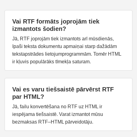
Vai RTF formāts joprojām tiek
izmantots šodien?
Jā, RTF joprojām tiek izmantots arī mūsdienās,
īpaši teksta dokumentu apmaiņai starp dažādām
tekstapstrādes lietojumprogrammām. Tomēr HTML
ir kļuvis populārāks tīmekļa saturam.
Vai es varu tiešsaistē pārvērst RTF
par HTML?
Jā, failu konvertēšana no RTF uz HTML ir
iespējama tiešsaistē. Varat izmantot mūsu
bezmaksas RTF–HTML pārveidotāju.