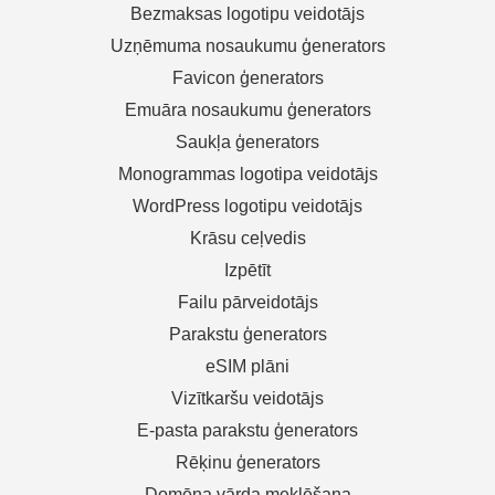
Bezmaksas logotipu veidotājs
Uzņēmuma nosaukumu ģenerators
Favicon ģenerators
Emuāra nosaukumu ģenerators
Saukļa ģenerators
Monogrammas logotipa veidotājs
WordPress logotipu veidotājs
Krāsu ceļvedis
Izpētīt
Failu pārveidotājs
Parakstu ģenerators
eSIM plāni
Vizītkaršu veidotājs
E-pasta parakstu ģenerators
Rēķinu ģenerators
Domēna vārda meklēšana