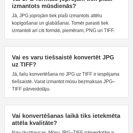
izmantots mūsdienās?
Jā, JPG joprojām tiek plaši izmantots attēlu
kopīgošanai un glabāšanai. Tomēr parasti tiek
izmantoti arī citi formāti, piemēram, PNG un TIFF.
Vai es varu tiešsaistē konvertēt JPG
uz TIFF?
Jā, failu konvertēšana no JPG uz TIFF ir iespējama
tiešsaistē. Varat izmantot mūsu bezmaksas JPG–
TIFF pārveidotāju.
Vai konvertēšanas laikā tiks ietekmēta
attēla kvalitāte?
Nav jāuztraucas. Mūsu JPG–TIFF pārveidotājs ir