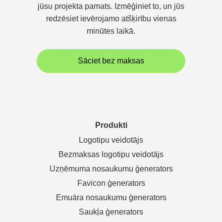
jūsu projekta pamats. Izmēģiniet to, un jūs
redzēsiet ievērojamo atšķirību vienas
minūtes laikā.
Sāciet bez maksas
Produkti
Logotipu veidotājs
Bezmaksas logotipu veidotājs
Uzņēmuma nosaukumu ģenerators
Favicon ģenerators
Emuāra nosaukumu ģenerators
Saukļa ģenerators