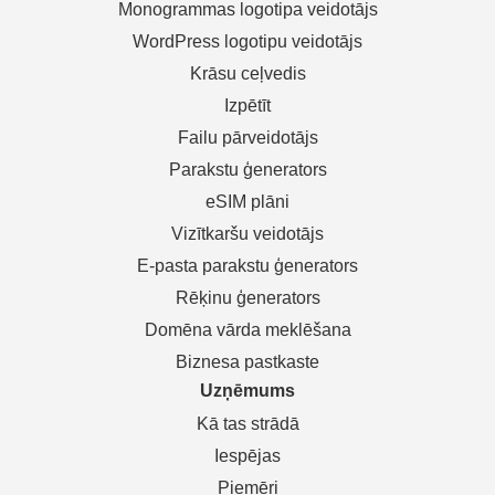
Monogrammas logotipa veidotājs
WordPress logotipu veidotājs
Krāsu ceļvedis
Izpētīt
Failu pārveidotājs
Parakstu ģenerators
eSIM plāni
Vizītkaršu veidotājs
E-pasta parakstu ģenerators
Rēķinu ģenerators
Domēna vārda meklēšana
Biznesa pastkaste
Uzņēmums
Kā tas strādā
Iespējas
Piemēri