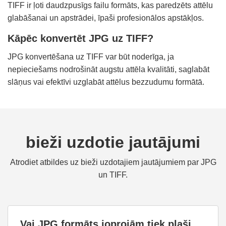
TIFF ir ļoti daudzpusīgs failu formāts, kas paredzēts attēlu
glabāšanai un apstrādei, īpaši profesionālos apstākļos.
Kāpēc konvertēt JPG uz TIFF?
JPG konvertēšana uz TIFF var būt noderīga, ja
nepieciešams nodrošināt augstu attēla kvalitāti, saglabāt
slāņus vai efektīvi uzglabāt attēlus bezzudumu formātā.
bieži uzdotie jautājumi
Atrodiet atbildes uz bieži uzdotajiem jautājumiem par JPG
un TIFF.
Vai JPG formāts joprojām tiek plaši