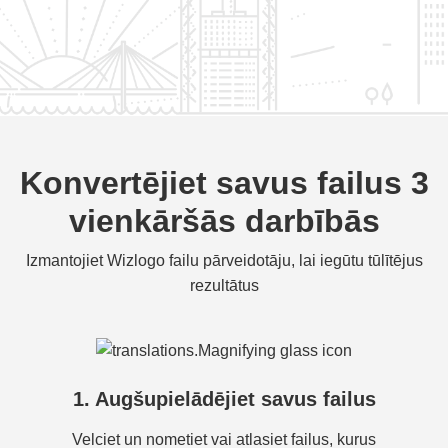
Konvertējiet savus failus 3
vienkāršās darbībās
Izmantojiet Wizlogo failu pārveidotāju, lai iegūtu tūlītējus
rezultātus
1. Augšupielādējiet savus failus
Velciet un nometiet vai atlasiet failus, kurus