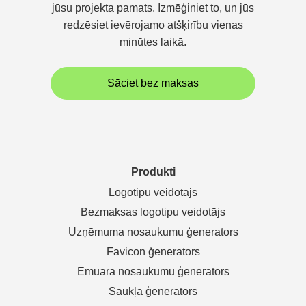
jūsu projekta pamats. Izmēģiniet to, un jūs
redzēsiet ievērojamo atšķirību vienas
minūtes laikā.
Sāciet bez maksas
Produkti
Logotipu veidotājs
Bezmaksas logotipu veidotājs
Uzņēmuma nosaukumu ģenerators
Favicon ģenerators
Emuāra nosaukumu ģenerators
Saukļa ģenerators