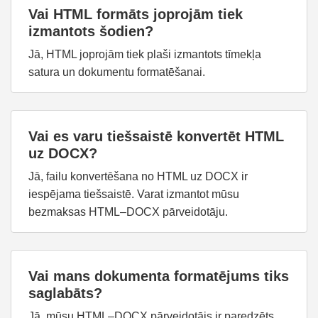
Vai HTML formāts joprojām tiek
izmantots šodien?
Jā, HTML joprojām tiek plaši izmantots tīmekļa
satura un dokumentu formatēšanai.
Vai es varu tiešsaistē konvertēt HTML
uz DOCX?
Jā, failu konvertēšana no HTML uz DOCX ir
iespējama tiešsaistē. Varat izmantot mūsu
bezmaksas HTML–DOCX pārveidotāju.
Vai mans dokumenta formatējums tiks
saglabāts?
Jā, mūsu HTML–DOCX pārveidotājs ir paredzēts,