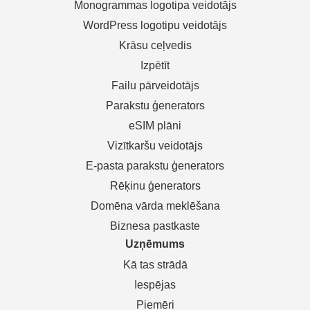
Monogrammas logotipa veidotājs
WordPress logotipu veidotājs
Krāsu ceļvedis
Izpētīt
Failu pārveidotājs
Parakstu ģenerators
eSIM plāni
Vizītkaršu veidotājs
E-pasta parakstu ģenerators
Rēķinu ģenerators
Domēna vārda meklēšana
Biznesa pastkaste
Uzņēmums
Kā tas strādā
Iespējas
Piemēri