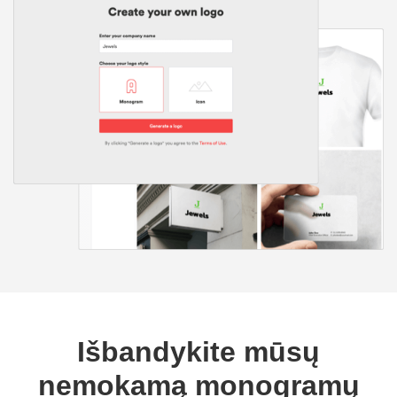
Išbandykite mūsų
nemokamą monogramų