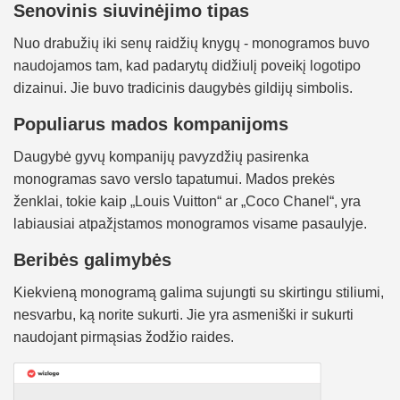
Senovinis siuvinėjimo tipas
Nuo drabužių iki senų raidžių knygų - monogramos buvo
naudojamos tam, kad padarytų didžiulį poveikį logotipo
dizainui. Jie buvo tradicinis daugybės gildijų simbolis.
Populiarus mados kompanijoms
Daugybė gyvų kompanijų pavyzdžių pasirenka
monogramas savo verslo tapatumui. Mados prekės
ženklai, tokie kaip „Louis Vuitton“ ar „Coco Chanel“, yra
labiausiai atpažįstamos monogramos visame pasaulyje.
Beribės galimybės
Kiekvieną monogramą galima sujungti su skirtingu stiliumi,
nesvarbu, ką norite sukurti. Jie yra asmeniški ir sukurti
naudojant pirmąsias žodžio raides.