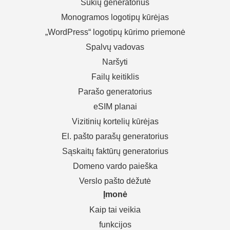
Šūkių generatorius
Monogramos logotipų kūrėjas
„WordPress“ logotipų kūrimo priemonė
Spalvų vadovas
Naršyti
Failų keitiklis
Parašo generatorius
eSIM planai
Vizitinių kortelių kūrėjas
El. pašto parašų generatorius
Sąskaitų faktūrų generatorius
Domeno vardo paieška
Verslo pašto dėžutė
Įmonė
Kaip tai veikia
funkcijos