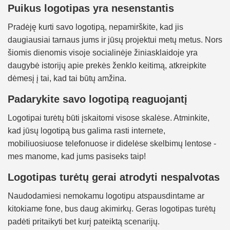
Puikus logotipas yra nesenstantis
Pradėję kurti savo logotipą, nepamirškite, kad jis
daugiausiai tarnaus jums ir jūsų projektui metų metus. Nors
šiomis dienomis visoje socialinėje žiniasklaidoje yra
daugybė istorijų apie prekės ženklo keitimą, atkreipkite
dėmesį į tai, kad tai būtų amžina.
Padarykite savo logotipą reaguojantį
Logotipai turėtų būti įskaitomi visose skalėse. Atminkite,
kad jūsų logotipą bus galima rasti internete,
mobiliuosiuose telefonuose ir didelėse skelbimų lentose -
mes manome, kad jums pasiseks taip!
Logotipas turėtų gerai atrodyti nespalvotas
Naudodamiesi nemokamu logotipu atspausdintame ar
kitokiame fone, bus daug akimirkų. Geras logotipas turėtų
padėti pritaikyti bet kurį pateiktą scenarijų.