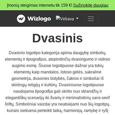
Įmonių steigimas internetu tik 159 €!
Sužinokite daugiau
Dvasinis
Dvasinio logotipo kategorija apima daugybę simbolių,
elementų ir tipografijos, atspindinčių dvasingumo ir vidinio
augimo esmę. Šiuose logotipuose dažnai yra tokių
elementų kaip mandalos, lotoso gėlės, sakralinė
geometrija, dvasinės būtybės, čakros ir simboliai iš
skirtingų religijų ir kultūrų. Dvasiniuose logotipuose
naudojama tipografija gali skirtis nuo sklandžių ir
elegantiškų scenarijų iki švarių ir minimalistinių sans-serif
šriftų. Simboliniai vaizdai yra neatsiejami nuo šių logotipų,
kuriais siekiama perteikti taiką, harmoniją, ramybę ir ryšį