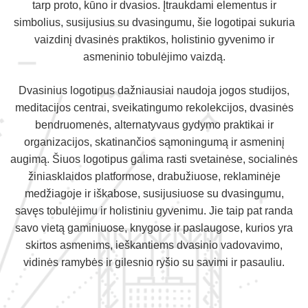
tarp proto, kūno ir dvasios. Įtraukdami elementus ir
simbolius, susijusius su dvasingumu, šie logotipai sukuria
vaizdinį dvasinės praktikos, holistinio gyvenimo ir
asmeninio tobulėjimo vaizdą.
Dvasinius logotipus dažniausiai naudoja jogos studijos,
meditacijos centrai, sveikatingumo rekolekcijos, dvasinės
bendruomenės, alternatyvaus gydymo praktikai ir
organizacijos, skatinančios sąmoningumą ir asmeninį
augimą. Šiuos logotipus galima rasti svetainėse, socialinės
žiniasklaidos platformose, drabužiuose, reklaminėje
medžiagoje ir iškabose, susijusiuose su dvasingumu,
savęs tobulėjimu ir holistiniu gyvenimu. Jie taip pat randa
savo vietą gaminiuose, knygose ir paslaugose, kurios yra
skirtos asmenims, ieškantiems dvasinio vadovavimo,
vidinės ramybės ir gilesnio ryšio su savimi ir pasauliu.