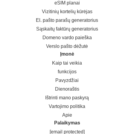
eSIM planai
Vizitinių kortelių kūrėjas
El. pašto parašų generatorius
Sąskaitų faktūrų generatorius
Domeno vardo paieška
Verslo pašto dėžutė
Įmonė
Kaip tai veikia
funkcijos
Pavyzdžiai
Dienoraštis
Ištrinti mano paskyrą
Vartojimo politika
Apie
Palaikymas
[email protected]