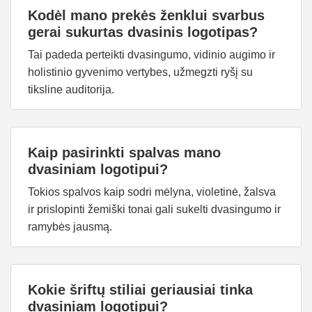
Kodėl mano prekės ženklui svarbus
gerai sukurtas dvasinis logotipas?
Tai padeda perteikti dvasingumo, vidinio augimo ir
holistinio gyvenimo vertybes, užmegzti ryšį su
tiksline auditorija.
Kaip pasirinkti spalvas mano
dvasiniam logotipui?
Tokios spalvos kaip sodri mėlyna, violetinė, žalsva
ir prislopinti žemiški tonai gali sukelti dvasingumo ir
ramybės jausmą.
Kokie šriftų stiliai geriausiai tinka
dvasiniam logotipui?