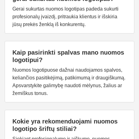
Gerai sukurtas nuomos logotipas padeda sukurti
profesionalų įvaizdį, pritraukia klientus ir išskiria
jūsų prekės ženklą iš konkurentų.
Kaip pasirinkti spalvas mano nuomos
logotipui?
Nuomos logotipuose dažnai naudojamos spalvos,
keliančios pasitikėjimą, patikimumą ir draugiškumą.
Apsvarstykite galimybę naudoti mėlynus, žalius ar
žemiškus tonus.
Kokie yra rekomenduojami nuomos
logotipo šriftų stiliai?
Siekiant profesionalumo ir aiškumo, nuomos