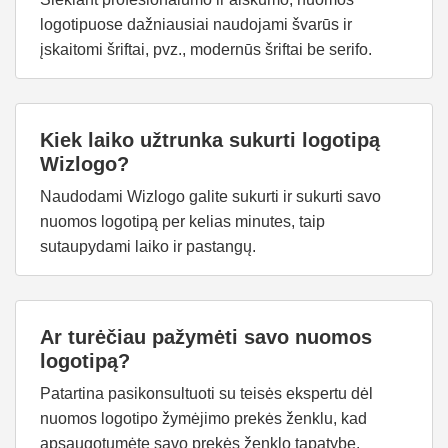
logotipuose dažniausiai naudojami švarūs ir
įskaitomi šriftai, pvz., modernūs šriftai be serifo.
Kiek laiko užtrunka sukurti logotipą
Wizlogo?
Naudodami Wizlogo galite sukurti ir sukurti savo
nuomos logotipą per kelias minutes, taip
sutaupydami laiko ir pastangų.
Ar turėčiau pažymėti savo nuomos
logotipą?
Patartina pasikonsultuoti su teisės ekspertu dėl
nuomos logotipo žymėjimo prekės ženklu, kad
apsaugotumėte savo prekės ženklo tapatybę.