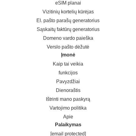
eSIM planai
Vizitinių kortelių kūrėjas
El. pašto parašų generatorius
Sąskaitų faktūrų generatorius
Domeno vardo paieška
Verslo pašto dėžutė
Įmonė
Kaip tai veikia
funkcijos
Pavyzdžiai
Dienoraštis
Ištrinti mano paskyrą
Vartojimo politika
Apie
Palaikymas
[email protected]