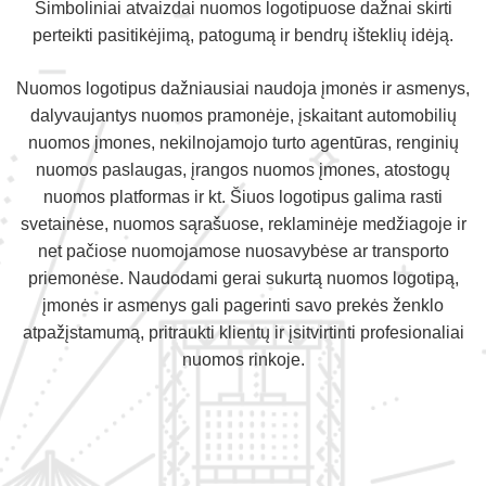
Simboliniai atvaizdai nuomos logotipuose dažnai skirti
perteikti pasitikėjimą, patogumą ir bendrų išteklių idėją.
Nuomos logotipus dažniausiai naudoja įmonės ir asmenys,
dalyvaujantys nuomos pramonėje, įskaitant automobilių
nuomos įmones, nekilnojamojo turto agentūras, renginių
nuomos paslaugas, įrangos nuomos įmones, atostogų
nuomos platformas ir kt. Šiuos logotipus galima rasti
svetainėse, nuomos sąrašuose, reklaminėje medžiagoje ir
net pačiose nuomojamose nuosavybėse ar transporto
priemonėse. Naudodami gerai sukurtą nuomos logotipą,
įmonės ir asmenys gali pagerinti savo prekės ženklo
atpažįstamumą, pritraukti klientų ir įsitvirtinti profesionaliai
nuomos rinkoje.