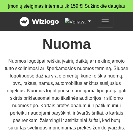
Įmonių steigimas internetu tik 159 €!
Sužinokite daugiau
Nuoma
Nuomos logotipai reiškia įvairių daiktų ar nekilnojamojo
turto skolinimosi ar išperkamosios nuomos terminą. Šiuose
logotipuose dažnai yra elementų, kurie reiškia nuomą,
pvz., raktus, namus, automobilius ar kitus susijusius
objektus. Nuomos logotipuose naudojama tipografija gali
skirtis priklausomai nuo tikslinės auditorijos ir siūlomo
nuomos tipo. Kartais profesionalumui ir patikimumui
perteikti naudojami paryškinti ir švarūs šriftai, o kartais
pasirenkami žaismingi ir atsitiktiniai šriftai, kad būtų
sukurtas svetingas ir prieinamas prekės ženklo įvaizdis.