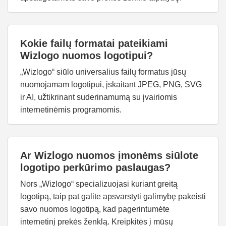
Kokie failų formatai pateikiami
Wizlogo nuomos logotipui?
„Wizlogo“ siūlo universalius failų formatus jūsų
nuomojamam logotipui, įskaitant JPEG, PNG, SVG
ir AI, užtikrinant suderinamumą su įvairiomis
internetinėmis programomis.
Ar Wizlogo nuomos įmonėms siūlote
logotipo perkūrimo paslaugas?
Nors „Wizlogo“ specializuojasi kuriant greitą
logotipą, taip pat galite apsvarstyti galimybę pakeisti
savo nuomos logotipą, kad pagerintumėte
internetinį prekės ženklą. Kreipkitės į mūsų