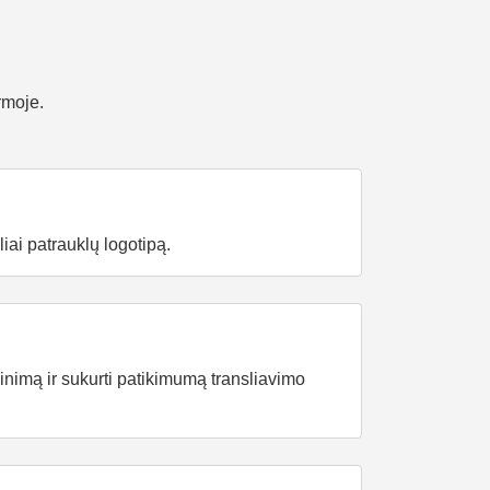
rmoje.
iai patrauklų logotipą.
žinimą ir sukurti patikimumą transliavimo