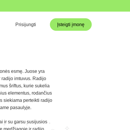
Prisijungti
Įsteigti įmonę
monės esmę. Juose yra
r radijo imtuvus. Radijo
mus šriftus, kurie sukelia
inius elementus, rodančius
 siekiama perteikti radijo
isame pasaulyje.
i ir su garsu susijusios
e medžiagoje ir radijo