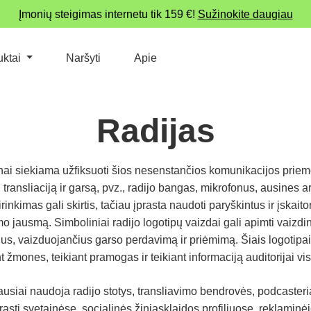
Įmonių steigimas internetu tik 159 €!
Sužinokite daugiau
uktai
Naršyti
Apie
Radijas
žnai siekiama užfiksuoti šios nesenstančios komunikacijos prie
transliaciją ir garsą, pvz., radijo bangas, mikrofonus, ausines a
irinkimas gali skirtis, tačiau įprasta naudoti paryškintus ir įskaito
umo jausmą. Simboliniai radijo logotipų vaizdai gali apimti vaizd
s, vaizduojančius garso perdavimą ir priėmimą. Šiais logotipais
t žmones, teikiant pramogas ir teikiant informaciją auditorijai v
usiai naudoja radijo stotys, transliavimo bendrovės, podcasteria
asti svetainėse, socialinės žiniasklaidos profiliuose, reklaminėj