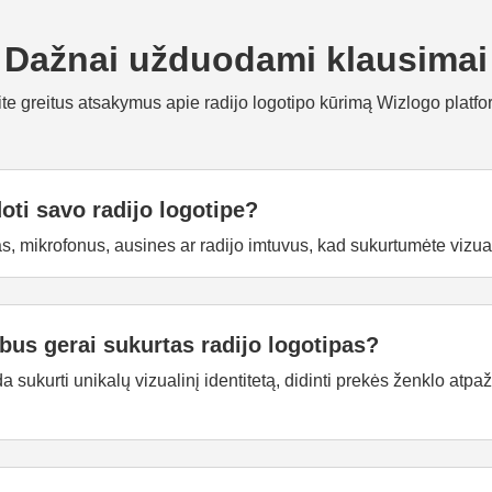
Dažnai užduodami klausimai
te greitus atsakymus apie radijo logotipo kūrimą Wizlogo platfo
ti savo radijo logotipe?
s, mikrofonus, ausines ar radijo imtuvus, kad sukurtumėte vizual
us gerai sukurtas radijo logotipas?
 sukurti unikalų vizualinį identitetą, didinti prekės ženklo atpa