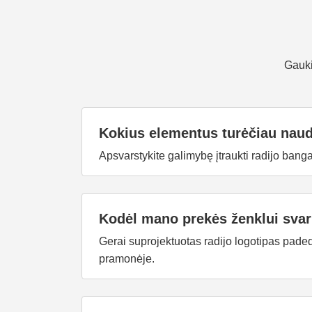
Gauki
Kokius elementus turėčiau naudo
Apsvarstykite galimybę įtraukti radijo banga
Kodėl mano prekės ženklui svarb
Gerai suprojektuotas radijo logotipas padeda
pramonėje.