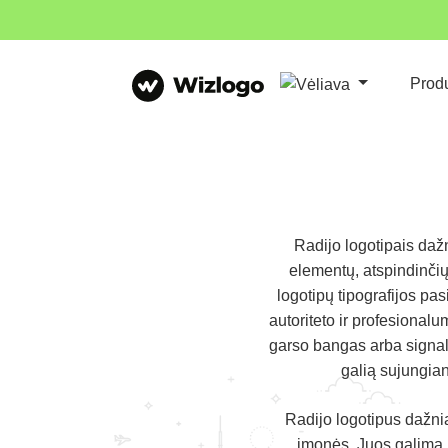
Prod
Radijo logotipais da
elementų, atspindinčių 
logotipų tipografijos pas
autoriteto ir profesional
garso bangas arba signalu
galią sujungian
Radijo logotipus dažnia
įmonės. Juos galima r