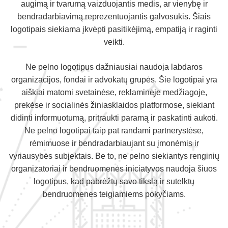
augimą ir tvarumą vaizduojantis medis, ar vienybę ir
bendradarbiavimą reprezentuojantis galvosūkis. Šiais
logotipais siekiama įkvėpti pasitikėjimą, empatiją ir raginti
veikti.
Ne pelno logotipus dažniausiai naudoja labdaros
organizacijos, fondai ir advokatų grupės. Šie logotipai yra
aiškiai matomi svetainėse, reklaminėje medžiagoje,
prekėse ir socialinės žiniasklaidos platformose, siekiant
didinti informuotumą, pritraukti paramą ir paskatinti aukoti.
Ne pelno logotipai taip pat randami partnerystėse,
rėmimuose ir bendradarbiaujant su įmonėmis ir
vyriausybės subjektais. Be to, ne pelno siekiantys renginių
organizatoriai ir bendruomenės iniciatyvos naudoja šiuos
logotipus, kad pabrėžtų savo tikslą ir sutelktų
bendruomenes teigiamiems pokyčiams.