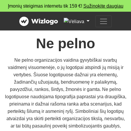
Įmonių steigimas internetu tik 159 €!
Sužinokite daugiau
Ne pelno
Ne pelno organizacijos vaidina gyvybiškai svarbų
vaidmenį visuomenėje, o jų logotipai atspindi jų misiją ir
vertybes. Šiuose logotipuose dažnai yra elementų,
žadinančių užuojautą, bendruomenę ir palaikymą,
pavyzdžiui, rankos, širdys, žmonės ir gamta. Ne pelno
logotipuose naudojama tipografija paprastai yra draugiška,
prieinama ir dažnai rašoma ranka arba scenarijus, kad
perteiktų šilumą ir asmeninį ryšį. Simboliniai šių logotipų
atvaizdai yra skirti perteikti organizacijos tikslą, nesvarbu,
ar tai būtų pasaulinį poveikį simbolizuojantis gaublys,