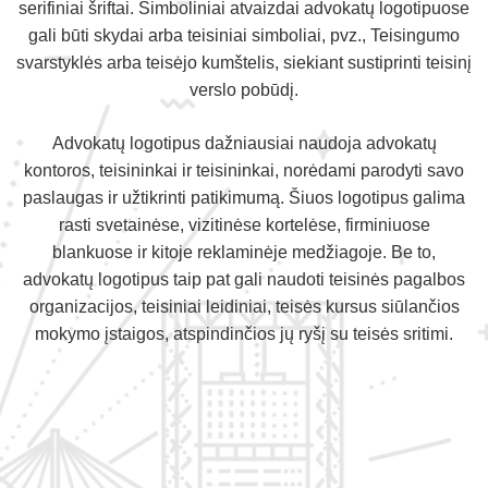
serifiniai šriftai. Simboliniai atvaizdai advokatų logotipuose
gali būti skydai arba teisiniai simboliai, pvz., Teisingumo
svarstyklės arba teisėjo kumštelis, siekiant sustiprinti teisinį
verslo pobūdį.
Advokatų logotipus dažniausiai naudoja advokatų
kontoros, teisininkai ir teisininkai, norėdami parodyti savo
paslaugas ir užtikrinti patikimumą. Šiuos logotipus galima
rasti svetainėse, vizitinėse kortelėse, firminiuose
blankuose ir kitoje reklaminėje medžiagoje. Be to,
advokatų logotipus taip pat gali naudoti teisinės pagalbos
organizacijos, teisiniai leidiniai, teisės kursus siūlančios
mokymo įstaigos, atspindinčios jų ryšį su teisės sritimi.