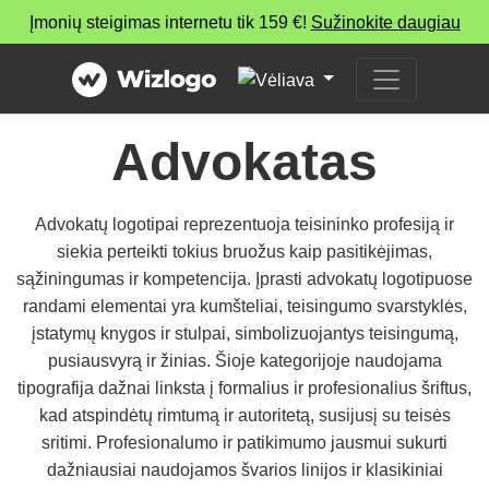
Įmonių steigimas internetu tik 159 €!
Sužinokite daugiau
Advokatas
Advokatų logotipai reprezentuoja teisininko profesiją ir
siekia perteikti tokius bruožus kaip pasitikėjimas,
sąžiningumas ir kompetencija. Įprasti advokatų logotipuose
randami elementai yra kumšteliai, teisingumo svarstyklės,
įstatymų knygos ir stulpai, simbolizuojantys teisingumą,
pusiausvyrą ir žinias. Šioje kategorijoje naudojama
tipografija dažnai linksta į formalius ir profesionalius šriftus,
kad atspindėtų rimtumą ir autoritetą, susijusį su teisės
sritimi. Profesionalumo ir patikimumo jausmui sukurti
dažniausiai naudojamos švarios linijos ir klasikiniai