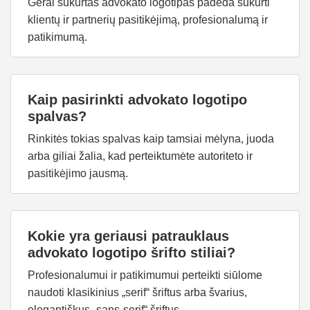
Gerai sukurtas advokato logotipas padeda sukurti
klientų ir partnerių pasitikėjimą, profesionalumą ir
patikimumą.
Kaip pasirinkti advokato logotipo
spalvas?
Rinkitės tokias spalvas kaip tamsiai mėlyna, juoda
arba giliai žalia, kad perteiktumėte autoriteto ir
pasitikėjimo jausmą.
Kokie yra geriausi patrauklaus
advokato logotipo šrifto stiliai?
Profesionalumui ir patikimumui perteikti siūlome
naudoti klasikinius „serif“ šriftus arba švarius,
elegantiškus „sans-serif“ šriftus.