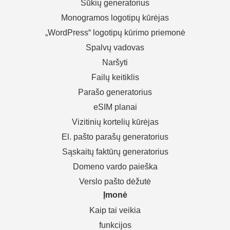
Šūkių generatorius
Monogramos logotipų kūrėjas
„WordPress“ logotipų kūrimo priemonė
Spalvų vadovas
Naršyti
Failų keitiklis
Parašo generatorius
eSIM planai
Vizitinių kortelių kūrėjas
El. pašto parašų generatorius
Sąskaitų faktūrų generatorius
Domeno vardo paieška
Verslo pašto dėžutė
Įmonė
Kaip tai veikia
funkcijos