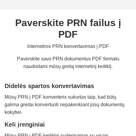
Paverskite PRN failus į
PDF
Internetinis PRN konvertavimas į PDF
Paverskite savo PRN dokumentus PDF formatu
naudodami mūsų greitą internetinį keitiklį.
Didelės spartos konvertavimas
Mūsų PRN į PDF konverteris sukurtas taip, kad būtų
galima greitai konvertuoti nepakenkiant jūsų dokumentų
kokybei.
Keli įrenginiai
Mūsų PRN į PDF keitiklis suderinamas su visais