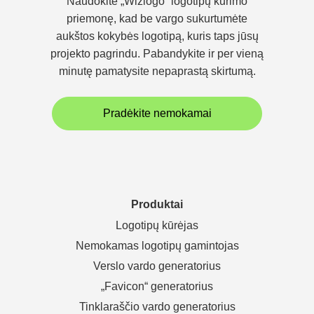
Naudokite „Wizlogo“ logotipų kūrimo
priemonę, kad be vargo sukurtumėte
aukštos kokybės logotipą, kuris taps jūsų
projekto pagrindu. Pabandykite ir per vieną
minutę pamatysite nepaprastą skirtumą.
Pradėkite nemokamai
Produktai
Logotipų kūrėjas
Nemokamas logotipų gamintojas
Verslo vardo generatorius
„Favicon“ generatorius
Tinklaraščio vardo generatorius