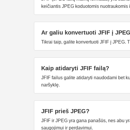
keičiantis JPEG koduotomis nuotraukomis i
Ar galiu konvertuoti JFIF į JPE
Tikrai taip, galite konvertuoti JFIF į JPE
Kaip atidaryti JFIF failą?
JFIF failus galite atidaryti naudodami bet ku
naršyklę.
JFIF prieš JPEG?
JFIF ir JPEG yra gana panašūs, nes abu yr
saugojimui ir perdavimui.