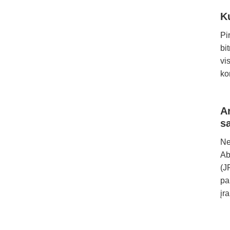
K
Pi
bi
vi
ko
A
s
Ne
Ab
(J
pa
įr