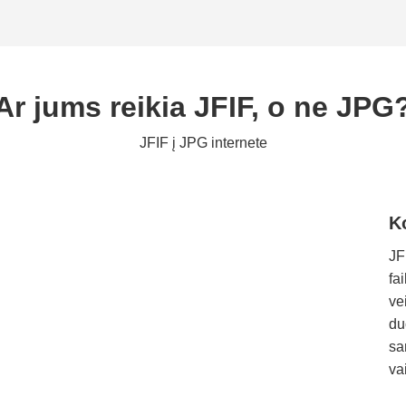
Ar jums reikia JFIF, o ne JPG
JFIF į JPG internete
K
JF
fa
ve
du
sa
va