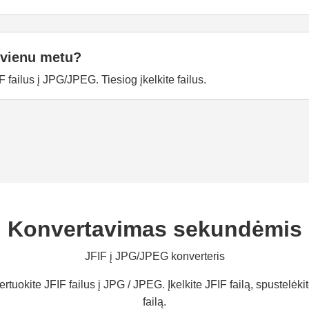
s vienu metu?
F failus į JPG/JPEG. Tiesiog įkelkite failus.
Konvertavimas sekundėmis
JFIF į JPG/JPEG konverteris
uokite JFIF failus į JPG / JPEG. Įkelkite JFIF failą, spustelėkit
failą.