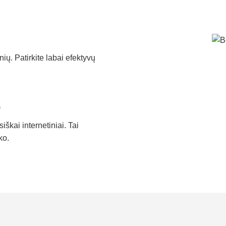
ių. Patirkite labai efektyvų
o
siškai internetiniai. Tai
ko.