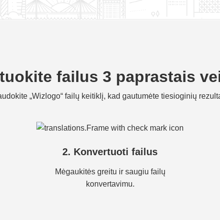
uokite failus 3 paprastais v
udokite „Wizlogo“ failų keitiklį, kad gautumėte tiesioginių rezult
2. Konvertuoti failus
Mėgaukitės greitu ir saugiu failų
konvertavimu.