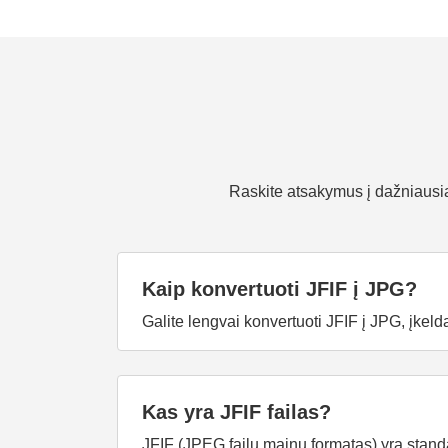
Raskite atsakymus į dažniausiai
Kaip konvertuoti JFIF į JPG?
Galite lengvai konvertuoti JFIF į JPG, įkelda
Kas yra JFIF failas?
JFIF (JPEG failų mainų formatas) yra stand