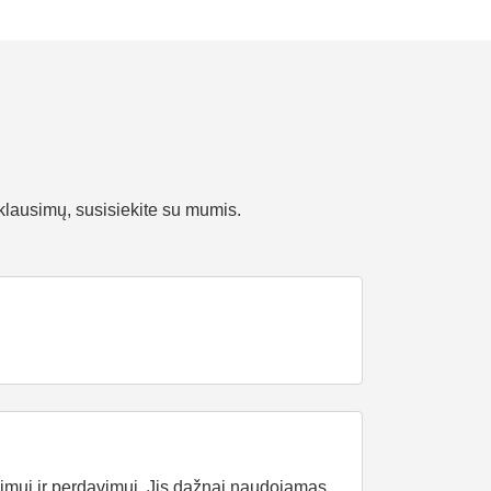
 klausimų, susisiekite su mumis.
jimui ir perdavimui. Jis dažnai naudojamas