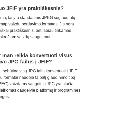
uo JFIF yra praktiškesnis?
rma, tai yra standartinis JPEG suglaudintų
tmap vaizdų perdavimo formatas. Jis nėra
siškai praktiškesnis, bet labiau tinkamas
nkrečiam vaizdų saugojimui.
r man reikia konvertuoti visus
avo JPG failus į JFIF?
, nebūtina visų JPG failų konvertuoti į JFIF.
u formatai naudoja tą patį glaudinimo tipą
PEG) vaizdams saugoti, o JPG yra plačiai
laikomas daugelyje platformų ir programinės
angos.