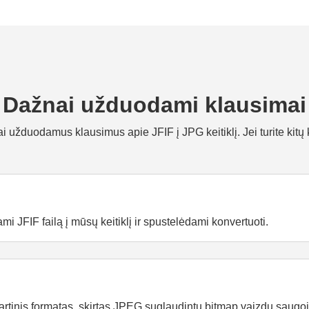
Dažnai užduodami klausimai
 užduodamus klausimus apie JFIF į JPG keitiklį. Jei turite kitų
mi JFIF failą į mūsų keitiklį ir spustelėdami konvertuoti.
artinis formatas, skirtas JPEG suglaudintų bitmap vaizdų saugo