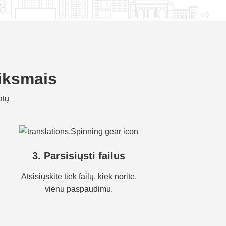
eiksmais
atų
3. Parsisiųsti failus
Atsisiųskite tiek failų, kiek norite,
vienu paspaudimu.