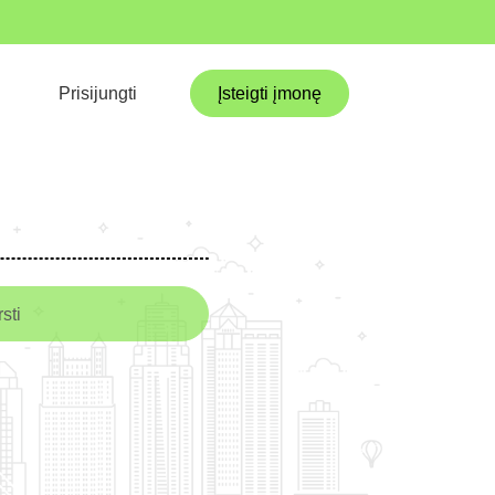
Prisijungti
Įsteigti įmonę
sti