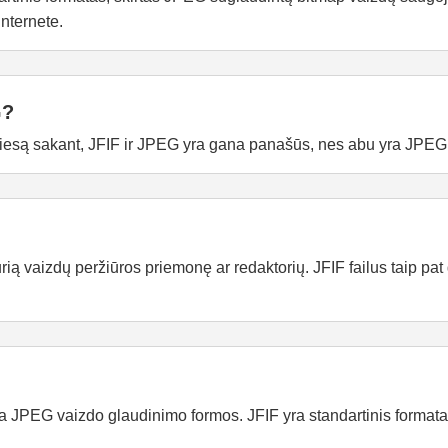
nternete.
G?
G. Tiesą sakant, JFIF ir JPEG yra gana panašūs, nes abu yra JPE
rią vaizdų peržiūros priemonę ar redaktorių. JFIF failus taip pat 
a JPEG vaizdo glaudinimo formos. JFIF yra standartinis forma