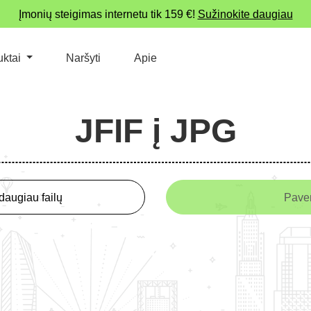
Įmonių steigimas internetu tik 159 €!
Sužinokite daugiau
uktai
Naršyti
Apie
JFIF į JPG
daugiau failų
Paver