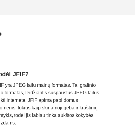
?
odėl JFIF?
IF yra JPEG failų mainų formatas. Tai grafinio
ilo formatas, leidžiantis suspaustus JPEG failus
ikti internete. JFIF apima papildomus
omenis, tokius kaip skiriamoji geba ir kraštinių
ntykis, todėl jis labiau tinka aukštos kokybės
izdams.