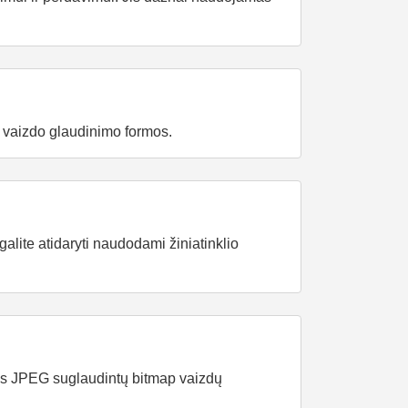
G vaizdo glaudinimo formos.
galite atidaryti naudodami žiniatinklio
tas JPEG suglaudintų bitmap vaizdų