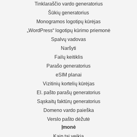
Tinklaraščio vardo generatorius
Šūkių generatorius
Monogramos logotipų kūrėjas
„WordPress“ logotipų kūrimo priemonė
Spalvų vadovas
Naršyti
Failų keitiklis
Parašo generatorius
eSIM planai
Vizitinių kortelių kūrėjas
El. pašto parašų generatorius
Sąskaitų faktūrų generatorius
Domeno vardo paieška
Verslo pašto dėžutė
Įmonė
Kaip tai veikia