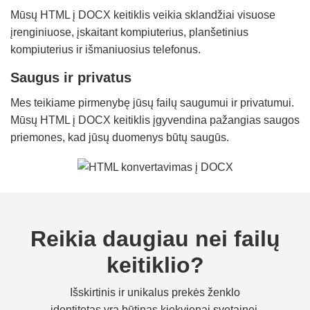
Mūsų HTML į DOCX keitiklis veikia sklandžiai visuose
įrenginiuose, įskaitant kompiuterius, planšetinius
kompiuterius ir išmaniuosius telefonus.
Saugus ir privatus
Mes teikiame pirmenybę jūsų failų saugumui ir privatumui.
Mūsų HTML į DOCX keitiklis įgyvendina pažangias saugos
priemones, kad jūsų duomenys būtų saugūs.
Reikia daugiau nei failų
keitiklio?
Išskirtinis ir unikalus prekės ženklo
identitetas yra būtinas kiekvienai svetainei.