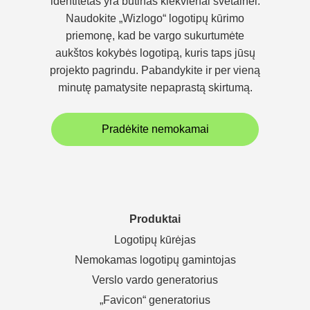
identitetas yra būtinas kiekvienai svetainei.
Naudokite „Wizlogo“ logotipų kūrimo
priemonę, kad be vargo sukurtumėte
aukštos kokybės logotipą, kuris taps jūsų
projekto pagrindu. Pabandykite ir per vieną
minutę pamatysite nepaprastą skirtumą.
Pradėkite nemokamai
Produktai
Logotipų kūrėjas
Nemokamas logotipų gamintojas
Verslo vardo generatorius
„Favicon“ generatorius