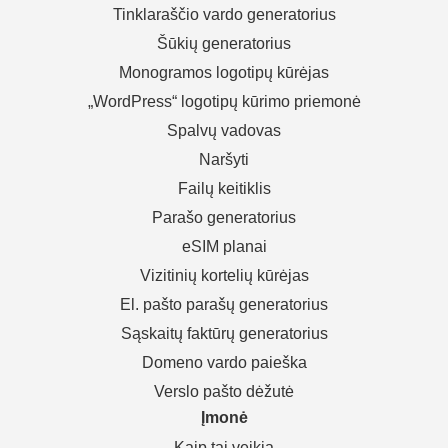
Tinklaraščio vardo generatorius
Šūkių generatorius
Monogramos logotipų kūrėjas
„WordPress“ logotipų kūrimo priemonė
Spalvų vadovas
Naršyti
Failų keitiklis
Parašo generatorius
eSIM planai
Vizitinių kortelių kūrėjas
El. pašto parašų generatorius
Sąskaitų faktūrų generatorius
Domeno vardo paieška
Verslo pašto dėžutė
Įmonė
Kaip tai veikia