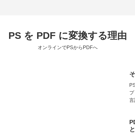
PS を PDF に変換する理由
オンラインでPSからPDFへ
P
プ
言
P
と