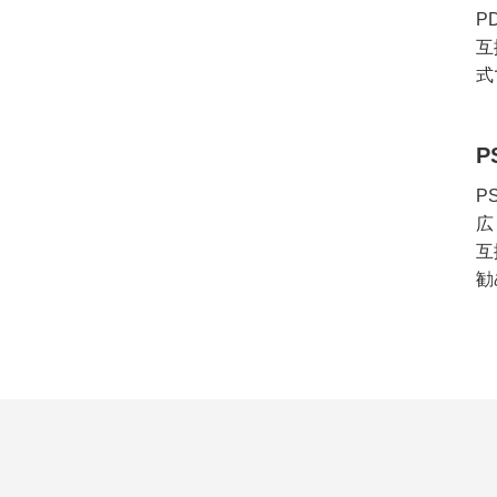
P
互
式
P
広
互
勧