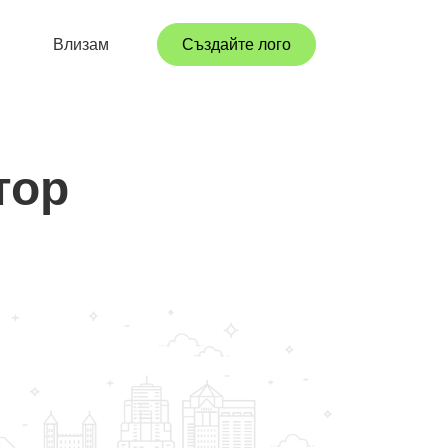
Влизам
Създайте лого
тор