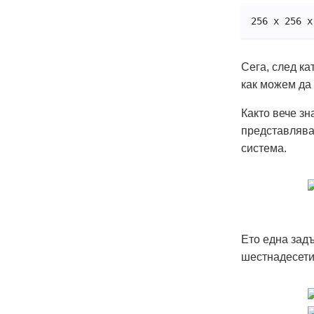
256 x 256 x
Сега, след ка
как можем да 
Както вече зн
представляват
система.
Ето една задъ
шестнадесети