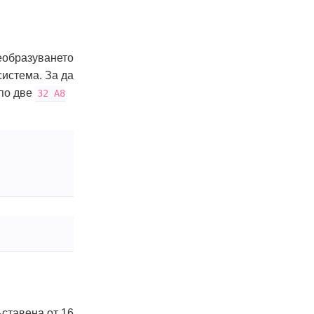
еобразуването
система. За да
 по две
32
A8
ъставена от 16