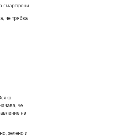
а смартфони.
а, че трябва
Всяко
начава, че
равление на
но, зелено и