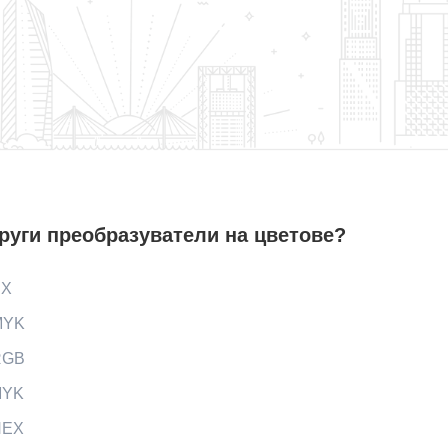
руги преобразуватели на цветове?
EX
MYK
RGB
MYK
HEX