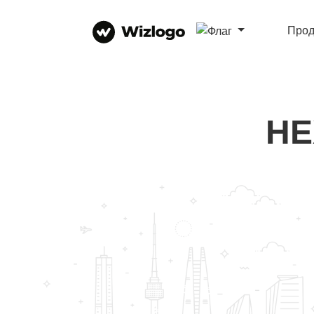
Прод
HE