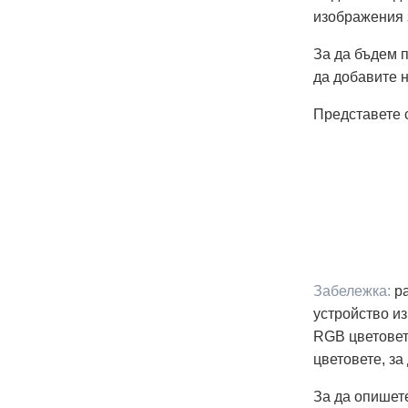
изображения 
За да бъдем п
да добавите н
Представете с
Забележка:
ра
устройство из
RGB цветовете
цветовете, за
За да опишете