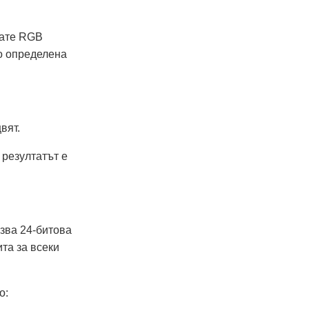
вате RGB
о определена
вят.
 резултатът е
лзва 24-битова
та за всеки
о: