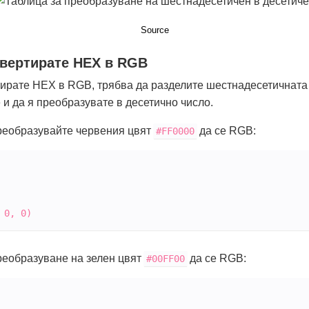
Source
нвертирате HEX в RGB
тирате HEX в RGB, трябва да разделите шестнадесетичната
 и да я преобразувате в десетично число.
еобразувайте червения цвят
да се RGB:
#FF0000
 0, 0)
еобразуване на зелен цвят
да се RGB:
#00
FF
00