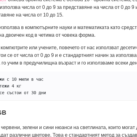
използва числа от 0 до 9 за представяне на числа от 0 до 9 
тавяне на числа от 10 до 15.
използва в компютърните науки и математиката като средст
а двоичен код в четима от човека форма.
 компютрите или учените, повечето от нас използват десети
ои се от числа от 0 до 9 и е стандартният начин за използва
го учим в предучилищна възраст и го използваме всеки ден
жи с 10 мили в час
тежи 4 кг
се състои от 30 дни
GB
червени, зелени и сини нюанси на светлината, които могат 
адат различни цветове. Това е стандартният метод за създа