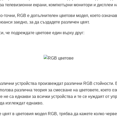
за телевизионни екрани, компютърни монитори и дисплеи н
о-точни, RGB е допълнителен цветови модел, което означав
юанси заедно, за да създадете различен цвят.
и, че подреждате цветове един върху друг:
злични устройства произвеждат различни RGB стойности. 
ползва различна теория за смесване на цветовете, което оз
 не са еднакви за всички устройства и те се нуждаят от уп
 да изглеждат еднакво.
 цвят в цветовия модел RGB, трябва да кажете колко черве