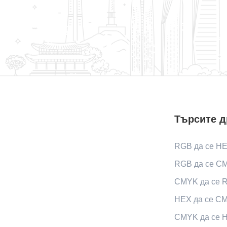
Търсите д
RGB да се H
RGB да се C
CMYK да се 
HEX да се C
CMYK да се 