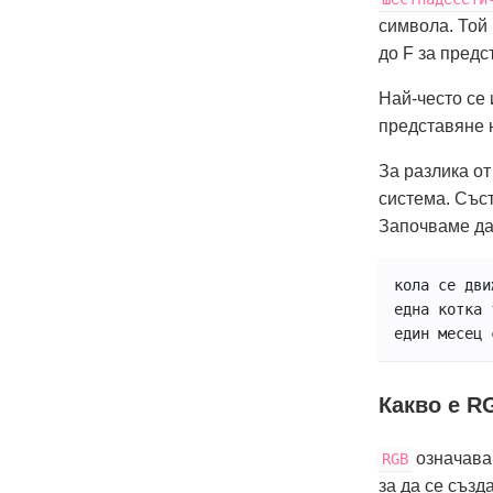
символа. Той 
до F за предс
Най-често се 
представяне н
За разлика от
система. Съст
Започваме да 
кола се дви
една котка 
един месец 
Какво е R
означава 
RGB
за да се създ