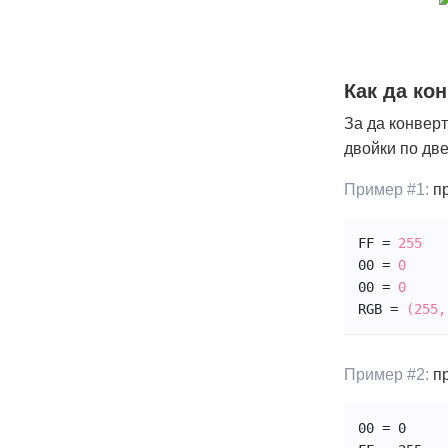
Как да ко
За да конвер
двойки по две
Пример #1:
пр
FF = 
255
00 = 
0
00 = 
0
RGB = 
(255,
Пример #2:
пр
00 = 0