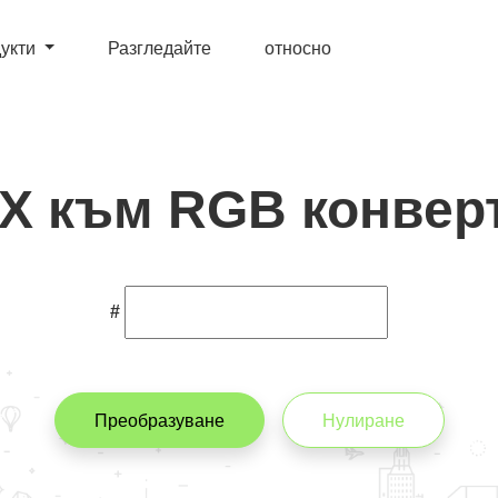
укти
Разгледайте
относно
X към RGB конвер
#
Преобразуване
Нулиране