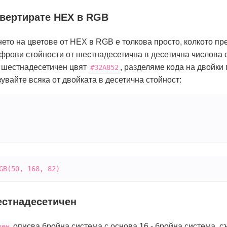
нвертирате HEX в RGB
ето на цветове от HEX в RGB е толкова просто, колкото пр
фрови стойности от шестнадесетична в десетична числова 
 шестнадесетичен цвят
, разделяме кода на двойки
#32
A8
52
увайте всяка от двойката в десетична стойност:
GB(50, 168, 82)
естнадесетичен
описва бройна система с основа 16 - бройна система, с
чен