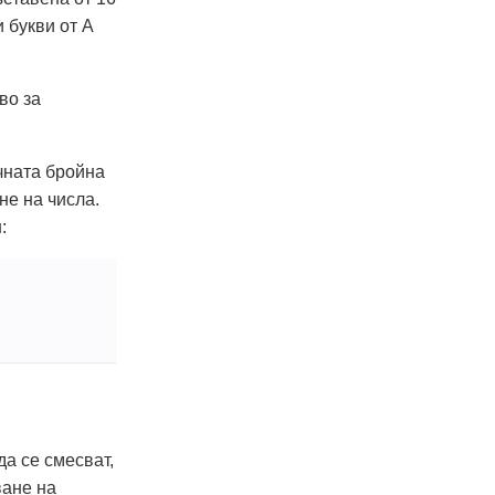
и букви от A
во за
чната бройна
не на числа.
:
да се смесват,
ване на