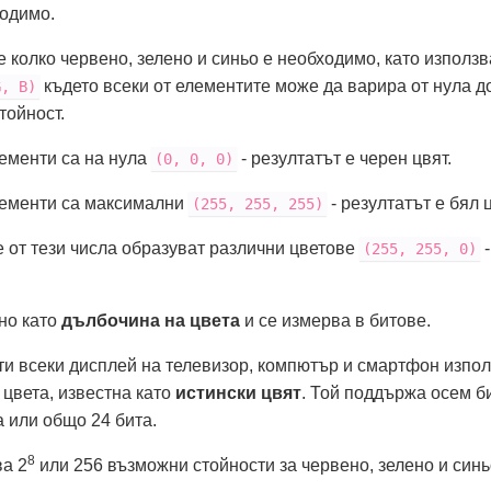
ходимо.
 колко червено, зелено и синьо е необходимо, като използ
където всеки от елементите може да варира от нула д
G, B)
тойност.
лементи са на нула
- резултатът е черен цвят.
(0, 0, 0)
лементи са максимални
- резултатът е бял ц
(255, 255, 255)
 от тези числа образуват различни цветове
-
(255, 255, 0)
но като
дълбочина на цвета
и се измерва в битове.
чти всеки дисплей на телевизор, компютър и смартфон изпо
цвета, известна като
истински цвят
. Той поддържа осем би
а или общо 24 бита.
8
ва 2
или 256 възможни стойности за червено, зелено и синь