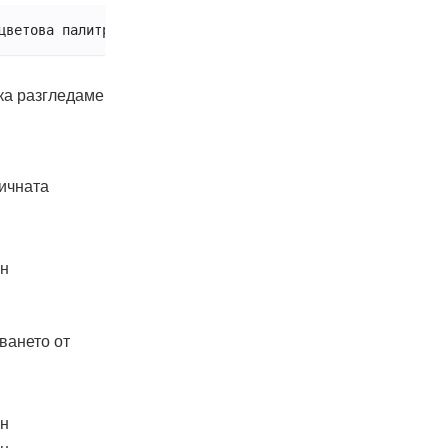
цветова палитра
ка разгледаме
тичната
ването от