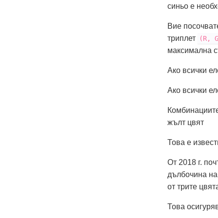
синьо е необ
Вие посочвате
триплет
(R, 
максимална с
Ако всички е
Ако всички е
Комбинациите
жълт цвят
Това е извест
От 2018 г. по
дълбочина на 
от трите цвят
Това осигуря