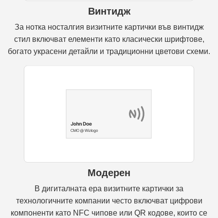
Винтидж
За нотка носталгия визитните картички във винтидж
стил включват елементи като класически шрифтове,
богато украсени детайли и традиционни цветови схеми.
Модерен
В дигиталната ера визитните картички за
технологичните компании често включват цифрови
компоненти като NFC чипове или QR кодове, които се