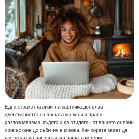
Една страхотна визитна картичка допълва
идентичността на вашата марка и я прави
разпознаваема, където и да отидете - от вашето онлайн
присъствие до събития в мрежа. Как хората могат да
достигнат до вас разказва вашата история -