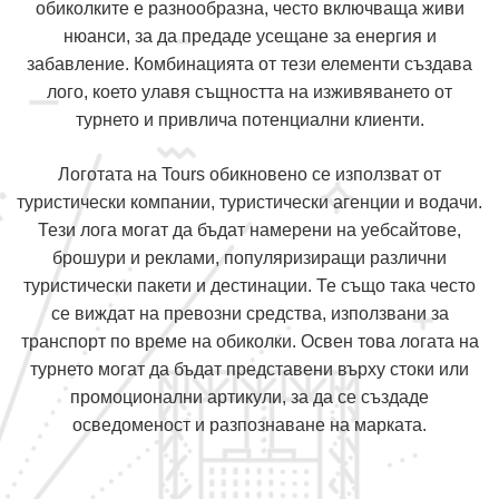
обиколките е разнообразна, често включваща живи
нюанси, за да предаде усещане за енергия и
забавление. Комбинацията от тези елементи създава
лого, което улавя същността на изживяването от
турнето и привлича потенциални клиенти.
Логотата на Tours обикновено се използват от
туристически компании, туристически агенции и водачи.
Тези лога могат да бъдат намерени на уебсайтове,
брошури и реклами, популяризиращи различни
туристически пакети и дестинации. Те също така често
се виждат на превозни средства, използвани за
транспорт по време на обиколки. Освен това логата на
турнето могат да бъдат представени върху стоки или
промоционални артикули, за да се създаде
осведоменост и разпознаване на марката.