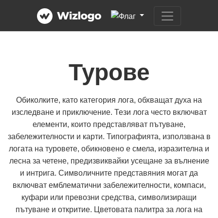
Турове
Обиколките, като категория лога, обхващат духа на
изследване и приключение. Тези лога често включват
елементи, които представляват пътуване,
забележителности и карти. Типографията, използвана в
логата на туровете, обикновено е смела, изразителна и
лесна за четене, предизвиквайки усещане за вълнение
и интрига. Символичните представяния могат да
включват емблематични забележителности, компаси,
куфари или превозни средства, символизиращи
пътуване и откритие. Цветовата палитра за лога на