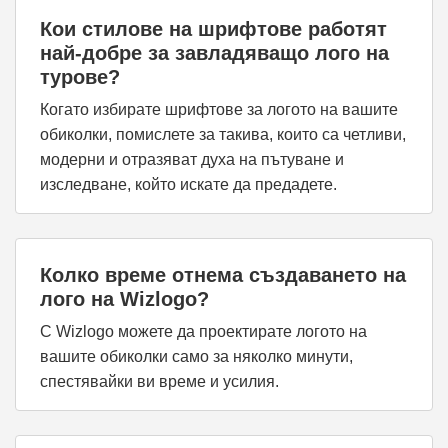
Кои стилове на шрифтове работят
най-добре за завладяващо лого на
турове?
Когато избирате шрифтове за логото на вашите
обиколки, помислете за такива, които са четливи,
модерни и отразяват духа на пътуване и
изследване, който искате да предадете.
Колко време отнема създаването на
лого на Wizlogo?
С Wizlogo можете да проектирате логото на
вашите обиколки само за няколко минути,
спестявайки ви време и усилия.